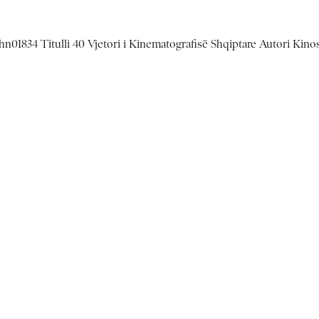
hn01834 Titulli 40 Vjetori i Kinematografisë Shqiptare Autori Kino