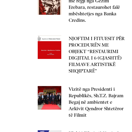
me regji nga Gëzim
Erebara, restaurohet falë
mbështetjes nga Banka
Credins.
NJOFTIM I FITUESIT PËR
PROCEDURËN ME
OBJEKT “RESTAURIMI
DIGJITAL I 6 (GJASHTË)
FILMAVE ARTISTIKË
SHQIPTARË”
Vizitë nga Presidenti i
Republikës, Sh.T.Z. Bajram
Begaj në ambientet e
Arkivit Qendror Shtetëror
të Filmit