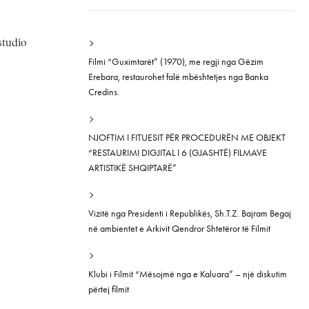
studio
Filmi “Guximtarët” (1970), me regji nga Gëzim
Erebara, restaurohet falë mbështetjes nga Banka
Credins.
NJOFTIM I FITUESIT PËR PROCEDURËN ME OBJEKT
“RESTAURIMI DIGJITAL I 6 (GJASHTË) FILMAVE
ARTISTIKË SHQIPTARË”
Vizitë nga Presidenti i Republikës, Sh.T.Z. Bajram Begaj
në ambientet e Arkivit Qendror Shtetëror të Filmit
Klubi i Filmit “Mësojmë nga e Kaluara” – një diskutim
përtej filmit