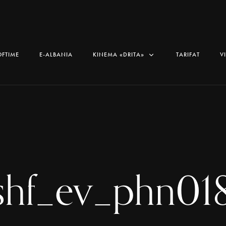
OFTIME
E-ALBANIA
KINEMA «DRITA»
TARIFAT
V
shf_ev_phn01