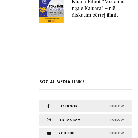
Klubi i Filmit “Mësojmë
nga e Kaluara” – një
diskutim përtej filmit
SOCIAL MEDIA LINKS
FACEBOOK
FOLLOW
INSTAGRAM
FOLLOW
YOUTUBE
FOLLOW