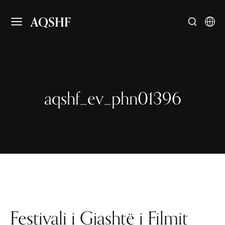
AQSHF
aqshf_ev_phn01396
Festivali i Gjashtë i Filmit