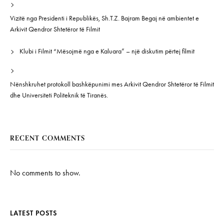
Vizitë nga Presidenti i Republikës, Sh.T.Z. Bajram Begaj në ambientet e
Arkivit Qendror Shtetëror të Filmit
Klubi i Filmit “Mësojmë nga e Kaluara” – një diskutim përtej filmit
Nënshkruhet protokoll bashkëpunimi mes Arkivit Qendror Shtetëror të Filmit
dhe Universiteti Politeknik të Tiranës.
RECENT COMMENTS
No comments to show.
LATEST POSTS