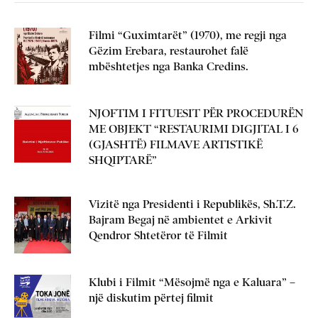
Filmi “Guximtarët” (1970), me regji nga
Gëzim Erebara, restaurohet falë
mbështetjes nga Banka Credins.
NJOFTIM I FITUESIT PËR PROCEDURËN
ME OBJEKT “RESTAURIMI DIGJITAL I 6
(GJASHTË) FILMAVE ARTISTIKË
SHQIPTARË”
Vizitë nga Presidenti i Republikës, Sh.T.Z.
Bajram Begaj në ambientet e Arkivit
Qendror Shtetëror të Filmit
Klubi i Filmit “Mësojmë nga e Kaluara” –
një diskutim përtej filmit