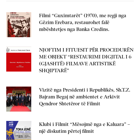
Filmi “Guximtarët” (1970), me regji nga
Gëzim Erebara, restaurohet falë
mbështetjes nga Banka Credins.
NJOFTIM I FITUESIT PËR PROCEDURËN
ME OBJEKT “RESTAURIMI DIGJITAL I 6
(GJASHTË) FILMAVE ARTISTIKË
SHQIPTARË”
Vizitë nga Presidenti i Republikës, Sh.T.Z.
Bajram Begaj në ambientet e Arkivit
Qendror Shtetëror të Filmit
Klubi i Filmit “Mësojmë nga e Kaluara” –
një diskutim përtej filmit