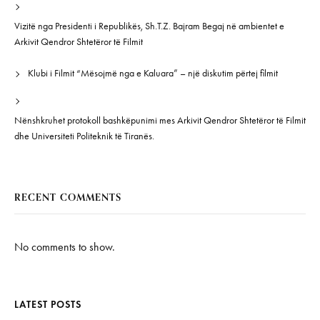
Vizitë nga Presidenti i Republikës, Sh.T.Z. Bajram Begaj në ambientet e
Arkivit Qendror Shtetëror të Filmit
Klubi i Filmit “Mësojmë nga e Kaluara” – një diskutim përtej filmit
Nënshkruhet protokoll bashkëpunimi mes Arkivit Qendror Shtetëror të Filmit
dhe Universiteti Politeknik të Tiranës.
RECENT COMMENTS
No comments to show.
LATEST POSTS