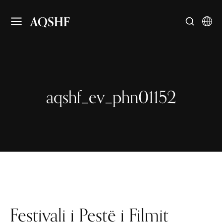
AQSHF
aqshf_ev_phn01152
Festivali i Pestë i Filmit