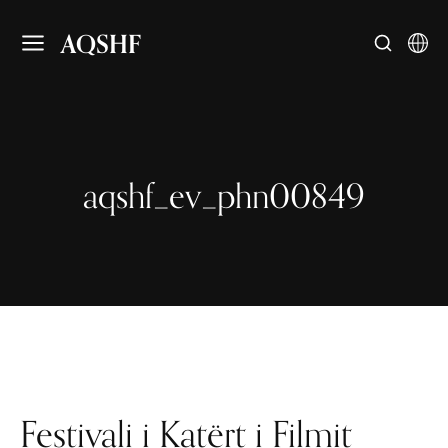
AQSHF
aqshf_ev_phn00849
Festivali i Katërt i Filmit