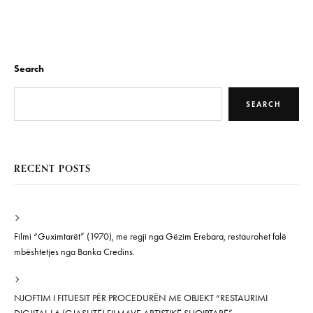
Search
SEARCH
RECENT POSTS
Filmi “Guximtarët” (1970), me regji nga Gëzim Erebara, restaurohet falë
mbështetjes nga Banka Credins.
NJOFTIM I FITUESIT PËR PROCEDURËN ME OBJEKT “RESTAURIMI