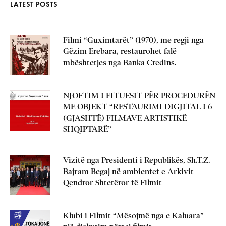
LATEST POSTS
Filmi “Guximtarët” (1970), me regji nga
Gëzim Erebara, restaurohet falë
mbështetjes nga Banka Credins.
NJOFTIM I FITUESIT PËR PROCEDURËN
ME OBJEKT “RESTAURIMI DIGJITAL I 6
(GJASHTË) FILMAVE ARTISTIKË
SHQIPTARË”
Vizitë nga Presidenti i Republikës, Sh.T.Z.
Bajram Begaj në ambientet e Arkivit
Qendror Shtetëror të Filmit
Klubi i Filmit “Mësojmë nga e Kaluara” –