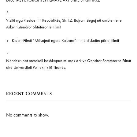
DIGJITAL I 6 (GJASHTË) FILMAVE ARTISTIKË SHQIPTARË”
Vizitë nga Presidenti i Republikës, Sh.T.Z. Bajram Begaj në ambientet e
Arkivit Qendror Shtetëror të Filmit
Klubi i Filmit “Mësojmë nga e Kaluara” – një diskutim përtej filmit
Nënshkruhet protokoll bashkëpunimi mes Arkivit Qendror Shtetëror të Filmit
dhe Universiteti Politeknik të Tiranës.
RECENT COMMENTS
No comments to show.