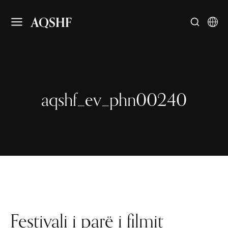
AQSHF
aqshf_ev_phn00240
Festivali i parë i filmit