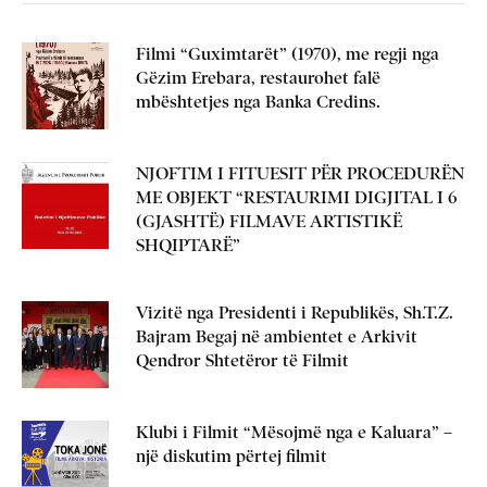
Filmi “Guximtarët” (1970), me regji nga
Gëzim Erebara, restaurohet falë
mbështetjes nga Banka Credins.
NJOFTIM I FITUESIT PËR PROCEDURËN
ME OBJEKT “RESTAURIMI DIGJITAL I 6
(GJASHTË) FILMAVE ARTISTIKË
SHQIPTARË”
Vizitë nga Presidenti i Republikës, Sh.T.Z.
Bajram Begaj në ambientet e Arkivit
Qendror Shtetëror të Filmit
Klubi i Filmit “Mësojmë nga e Kaluara” –
një diskutim përtej filmit