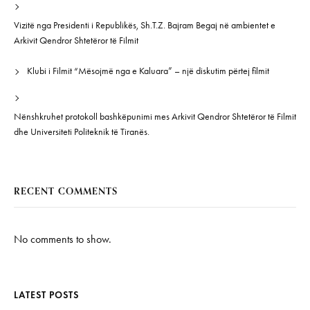
Vizitë nga Presidenti i Republikës, Sh.T.Z. Bajram Begaj në ambientet e
Arkivit Qendror Shtetëror të Filmit
Klubi i Filmit “Mësojmë nga e Kaluara” – një diskutim përtej filmit
Nënshkruhet protokoll bashkëpunimi mes Arkivit Qendror Shtetëror të Filmit
dhe Universiteti Politeknik të Tiranës.
RECENT COMMENTS
No comments to show.
LATEST POSTS