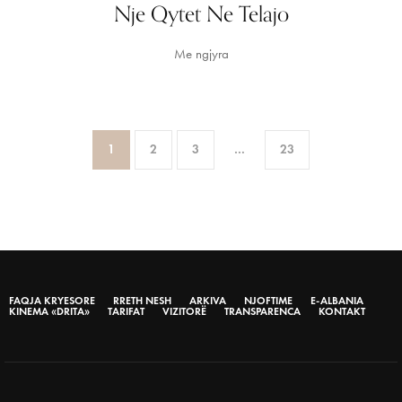
Nje Qytet Ne Telajo
Me ngjyra
1
2
3
…
23
FAQJA KRYESORE
RRETH NESH
ARKIVA
NJOFTIME
E-ALBANIA
KINEMA «DRITA»
TARIFAT
VIZITORË
TRANSPARENCA
KONTAKT