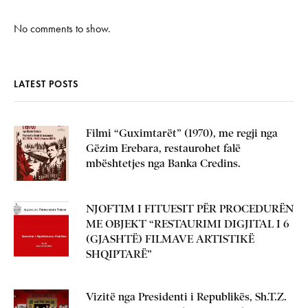
No comments to show.
LATEST POSTS
Filmi “Guximtarët” (1970), me regji nga
Gëzim Erebara, restaurohet falë
mbështetjes nga Banka Credins.
NJOFTIM I FITUESIT PËR PROCEDURËN
ME OBJEKT “RESTAURIMI DIGJITAL I 6
(GJASHTË) FILMAVE ARTISTIKË
SHQIPTARË”
Vizitë nga Presidenti i Republikës, Sh.T.Z.