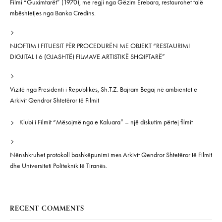
Filmi “Guximtarët” (1970), me regji nga Gëzim Erebara, restaurohet falë
mbështetjes nga Banka Credins.
NJOFTIM I FITUESIT PËR PROCEDURËN ME OBJEKT “RESTAURIMI
DIGJITAL I 6 (GJASHTË) FILMAVE ARTISTIKË SHQIPTARË”
Vizitë nga Presidenti i Republikës, Sh.T.Z. Bajram Begaj në ambientet e
Arkivit Qendror Shtetëror të Filmit
Klubi i Filmit “Mësojmë nga e Kaluara” – një diskutim përtej filmit
Nënshkruhet protokoll bashkëpunimi mes Arkivit Qendror Shtetëror të Filmit
dhe Universiteti Politeknik të Tiranës.
RECENT COMMENTS