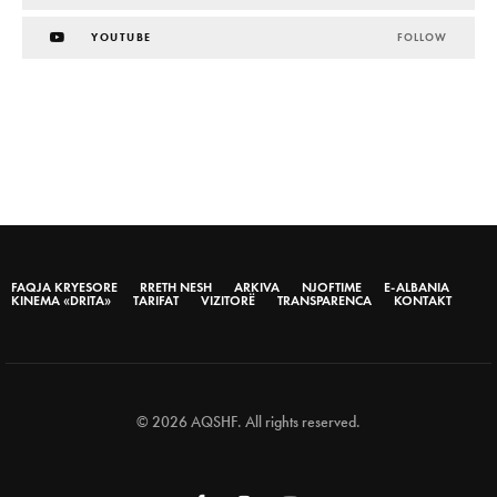
YOUTUBE
FOLLOW
FAQJA KRYESORE
RRETH NESH
ARKIVA
NJOFTIME
E-ALBANIA
KINEMA «DRITA»
TARIFAT
VIZITORË
TRANSPARENCA
KONTAKT
© 2026 AQSHF. All rights reserved.