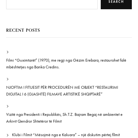
SEARCH
RECENT POSTS
Filmi “Guximtarët” (1970), me regji nga Gëzim Erebara, restaurohet falë
mbështetjes nga Banka Credins.
NJOFTIM I FITUESIT PËR PROCEDURËN ME OBJEKT “RESTAURIMI
DIGJITAL I 6 (GJASHTË) FILMAVE ARTISTIKË SHQIPTARË”
Vizitë nga Presidenti i Republikës, Sh.T.Z. Bajram Begaj në ambientet e
Arkivit Qendror Shtetëror të Filmit
Klubi i Filmit “Mësojmë nga e Kaluara” – një diskutim përtej filmit