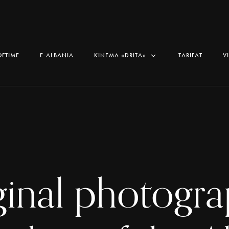
OFTIME
E-ALBANIA
KINEMA «DRITA»
TARIFAT
V
ginal photogra