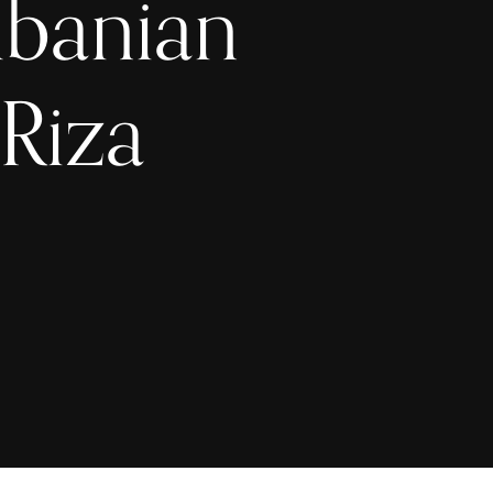
lbanian
 Riza