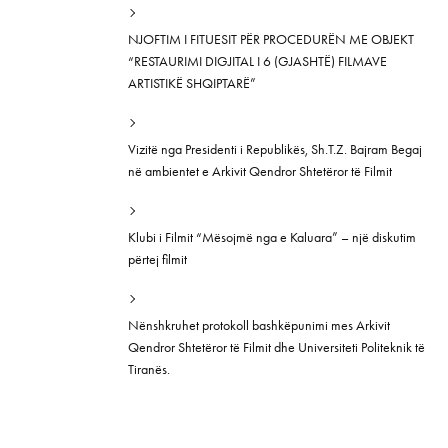
NJOFTIM I FITUESIT PËR PROCEDURËN ME OBJEKT
“RESTAURIMI DIGJITAL I 6 (GJASHTË) FILMAVE
ARTISTIKË SHQIPTARË”
Vizitë nga Presidenti i Republikës, Sh.T.Z. Bajram Begaj
në ambientet e Arkivit Qendror Shtetëror të Filmit
Klubi i Filmit “Mësojmë nga e Kaluara” – një diskutim
përtej filmit
Nënshkruhet protokoll bashkëpunimi mes Arkivit
Qendror Shtetëror të Filmit dhe Universiteti Politeknik të
Tiranës.