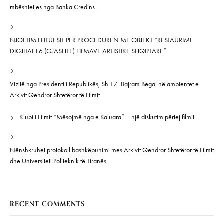
mbështetjes nga Banka Credins.
NJOFTIM I FITUESIT PËR PROCEDURËN ME OBJEKT “RESTAURIMI
DIGJITAL I 6 (GJASHTË) FILMAVE ARTISTIKË SHQIPTARË”
Vizitë nga Presidenti i Republikës, Sh.T.Z. Bajram Begaj në ambientet e
Arkivit Qendror Shtetëror të Filmit
Klubi i Filmit “Mësojmë nga e Kaluara” – një diskutim përtej filmit
Nënshkruhet protokoll bashkëpunimi mes Arkivit Qendror Shtetëror të Filmit
dhe Universiteti Politeknik të Tiranës.
RECENT COMMENTS