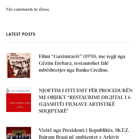
No comments to show.
LATEST POSTS
Filmi “Guximtarët” (1970), me regji nga
Gëzim Erebara, restaurohet falë
mbështetjes nga Banka Credins.
NJOFTIM I FITUESIT PËR PROCEDURËN
ME OBJEKT “RESTAURIMI DIGJITAL I 6
(GJASHTË) FILMAVE ARTISTIKË
SHQIPTARË”
Vizitë nga Presidenti i Republikës, Sh.T.Z.
Bajram Begaj në ambientet e Arkivit