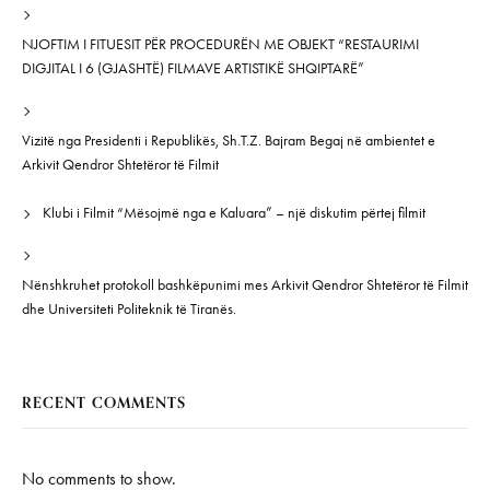
NJOFTIM I FITUESIT PËR PROCEDURËN ME OBJEKT “RESTAURIMI
DIGJITAL I 6 (GJASHTË) FILMAVE ARTISTIKË SHQIPTARË”
Vizitë nga Presidenti i Republikës, Sh.T.Z. Bajram Begaj në ambientet e
Arkivit Qendror Shtetëror të Filmit
Klubi i Filmit “Mësojmë nga e Kaluara” – një diskutim përtej filmit
Nënshkruhet protokoll bashkëpunimi mes Arkivit Qendror Shtetëror të Filmit
dhe Universiteti Politeknik të Tiranës.
RECENT COMMENTS
No comments to show.