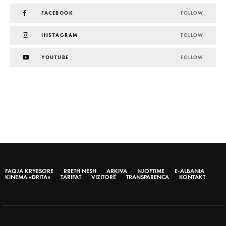
FACEBOOK
FOLLOW
INSTAGRAM
FOLLOW
YOUTUBE
FOLLOW
FAQJA KRYESORE
RRETH NESH
ARKIVA
NJOFTIME
E-ALBANIA
KINEMA «DRITA»
TARIFAT
VIZITORË
TRANSPARENCA
KONTAKT