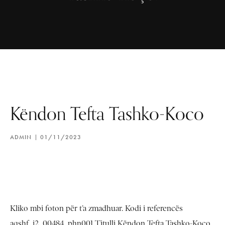
Këndon Tefta Tashko-Koco
ADMIN
01/11/2023
Kliko mbi foton për t’a zmadhuar. Kodi i referencës
aqshf_i2_00484_phn001 Titulli Këndon Tefta Tashko-Koco