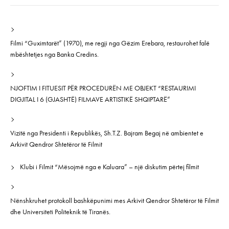
Filmi “Guximtarët” (1970), me regji nga Gëzim Erebara, restaurohet falë
mbështetjes nga Banka Credins.
NJOFTIM I FITUESIT PËR PROCEDURËN ME OBJEKT “RESTAURIMI
DIGJITAL I 6 (GJASHTË) FILMAVE ARTISTIKË SHQIPTARË”
Vizitë nga Presidenti i Republikës, Sh.T.Z. Bajram Begaj në ambientet e
Arkivit Qendror Shtetëror të Filmit
Klubi i Filmit “Mësojmë nga e Kaluara” – një diskutim përtej filmit
Nënshkruhet protokoll bashkëpunimi mes Arkivit Qendror Shtetëror të Filmit
dhe Universiteti Politeknik të Tiranës.