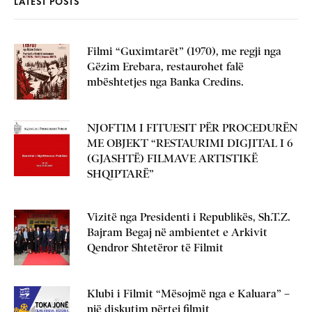
LATEST POSTS
Filmi “Guximtarët” (1970), me regji nga
Gëzim Erebara, restaurohet falë
mbështetjes nga Banka Credins.
NJOFTIM I FITUESIT PËR PROCEDURËN
ME OBJEKT “RESTAURIMI DIGJITAL I 6
(GJASHTË) FILMAVE ARTISTIKË
SHQIPTARË”
Vizitë nga Presidenti i Republikës, Sh.T.Z.
Bajram Begaj në ambientet e Arkivit
Qendror Shtetëror të Filmit
Klubi i Filmit “Mësojmë nga e Kaluara” –
një diskutim përtej filmit