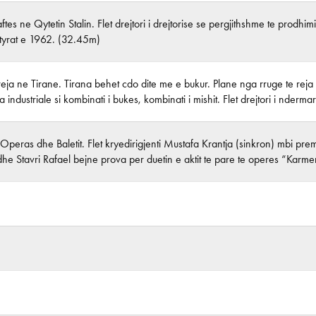
ftes ne Qytetin Stalin. Flet drejtori i drejtorise se pergjithshme te prodhimit
tyrat e 1962. (32.45m)
eja ne Tirane. Tirana behet cdo dite me e bukur. Plane nga rruge te reja
ja industriale si kombinati i bukes, kombinati i mishit. Flet drejtori i nde
Operas dhe Baletit. Flet kryedirigjenti Mustafa Krantja (sinkron) mbi premi
dhe Stavri Rafael bejne prova per duetin e aktit te pare te operes “Karm