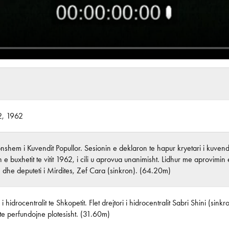
2, 1962
nshem i Kuvendit Popullor. Sesionin e deklaron te hapur kryetari i kuvendit
n e buxhetit te vitit 1962, i cili u aprovua unanimisht. Lidhur me aprovimin
 dhe deputeti i Mirdites, Zef Cara (sinkron). (64.20m)
i hidrocentralit te Shkopetit. Flet drejtori i hidrocentralit Sabri Shini (
 te perfundojne plotesisht. (31.60m)