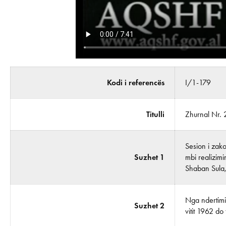
Kodi i referencës
I/1-179
Titulli
Zhurnal Nr. 
Sesion i zako
Suzhet 1
mbi realizimi
Shaban Sula,
Nga ndertimi 
Suzhet 2
vitit 1962 do