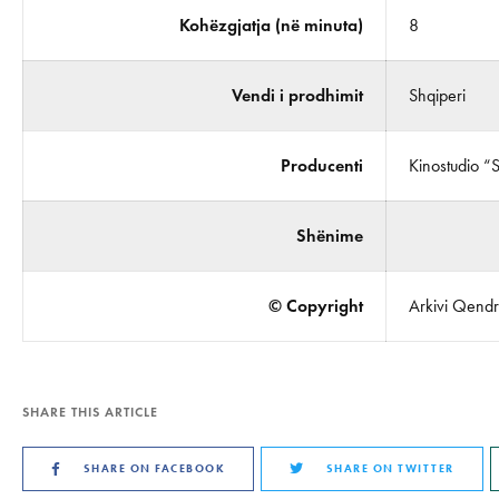
Kohëzgjatja (në minuta)
8
Vendi i prodhimit
Shqiperi
Producenti
Kinostudio “
Shënime
© Copyright
Arkivi Qendro
SHARE THIS ARTICLE
SHARE ON FACEBOOK
SHARE ON TWITTER