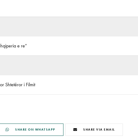
Shqiperia e re”
r Shtetëror i Filmit
SHARE ON WHATSAPP
SHARE VIA EMAIL