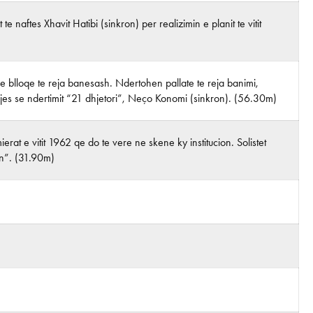
 te naftes Xhavit Hatibi (sinkron) per realizimin e planit te vitit
 e blloqe te reja banesash. Ndertohen pallate te reja banimi,
rmarjes se ndertimit “21 dhjetori”, Neço Konomi (sinkron). (56.30m)
erat e vitit 1962 qe do te vere ne skene ky institucion. Solistet
en”. (31.90m)