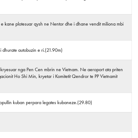
 e kane plotesuar qysh ne Nentor dhe i dhane vendit miliona mbi
dhurate autobuzin e ri.(21.90m)
i kryesuar nga Pen Cen mbrin ne Vietnam. Ne aeroport ata priten
cionit Ho Shi Min, kryetar i Komitetit Qendror te PP Vietnamit
r popullin kuban perpara legates kubaneze.(29.80)