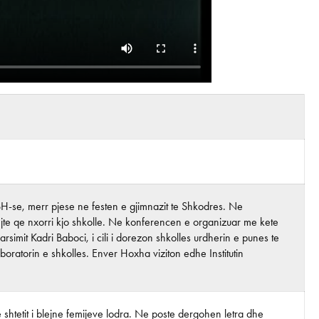
SH-se, merr pjese ne festen e gjimnazit te Shkodres. Ne
njte qe nxorri kjo shkolle. Ne konferencen e organizuar me kete
arsimit Kadri Baboci, i cili i dorezon shkolles urdherin e punes te
boratorin e shkolles. Enver Hoxha viziton edhe Institutin
t e shtetit i blejne femijeve lodra. Ne poste dergohen letra dhe