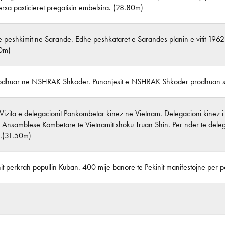
ersa pasticieret pregatisin embelsira. (28.80m)
 peshkimit ne Sarande. Edhe peshkataret e Sarandes planin e vitit 1962
50m)
rodhuar ne NSHRAK Shkoder. Punonjesit e NSHRAK Shkoder prodhuan si 
Vizita e delegacionit Pankombetar kinez ne Vietnam. Delegacioni kinez 
i Ansamblese Kombetare te Vietnamit shoku Truan Shin. Per nder te delega
e.(31.50m)
init perkrah popullin Kuban. 400 mije banore te Pekinit manifestojne pe