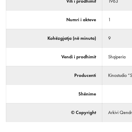
Viti i prodhimit
1963
Numri i akteve
1
Kohëzgjatja (në minuta)
9
Vendi i prodhimit
Shqiperia
Producenti
Kinostudio “
Shënime
© Copyright
Arkivi Qendro