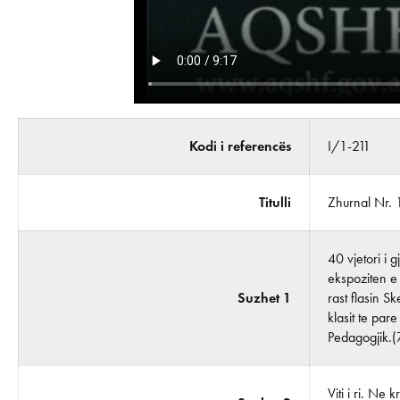
Kodi i referencës
I/1-211
Titulli
Zhurnal Nr. 
40 vjetori i 
ekspoziten e
Suzhet 1
rast flasin S
klasit te par
Pedagogjik.
Viti i ri. Ne