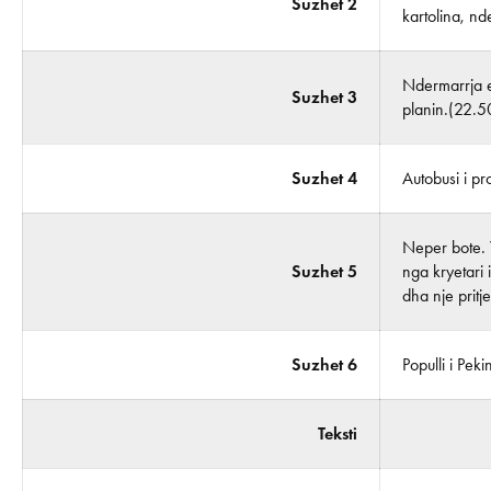
Suzhet 2
kartolina, nd
Ndermarrja e
Suzhet 3
planin.(22.
Suzhet 4
Autobusi i p
Neper bote. 
Suzhet 5
nga kryetari 
dha nje pritj
Suzhet 6
Populli i Pek
Teksti