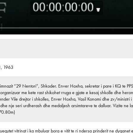
1, 1963
gjimnazit “29 Nentori”, Shkoder. Enver Hoxha, sekretar i pare i KQ te PP
 organizuar me kete rast shikohet rruga e gjate e kesaj shkolle dhe hero
kender Vile drejtor i shkolles, Enver Hoxha, Vasil Konomi dhe zv/ministri i 
e dhe nje seri urdherash dhe medaljesh arsimtareve te dalluar. Vizite ne la
(70.80m)
 kryeqytet vitrinat i ka mbuluar bora e vitit te ri ndersa prinderit ne dyqane