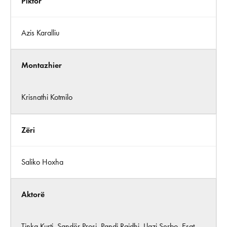
Piktor
Azis Karalliu
Montazhier
Krisnathi Kotmilo
Zëri
Saliko Hoxha
Aktorë
Tinka Kurti, Sandër Prosi, Pandi Raidhi, Llazi Serbo, Esat