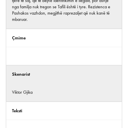
tjerë të saj, që të bëjnë identifikimin e ilegalit, por asnjë
nga familja nuk tregon se Tafili është i tyre. Rezistenca e
Pashakos vazhdon, megjithë raprezaljet që nuk kanë të
mbaruar.
Çmime
Skenarist
Viktor Gjika
Teksti