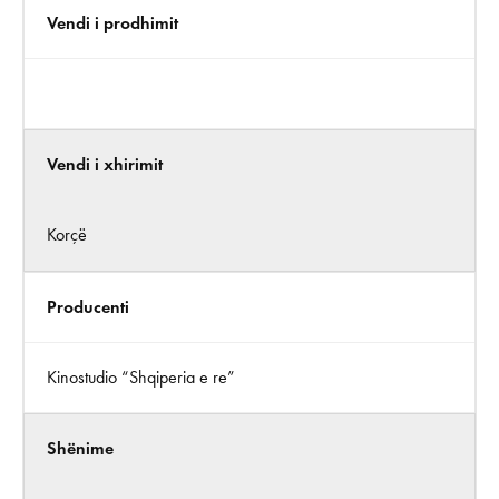
Vendi i prodhimit
Vendi i xhirimit
Korçë
Producenti
Kinostudio “Shqiperia e re”
Shënime