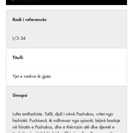
Kodi i referencës
I/3-34
Titulli
Yjet e netëve të gjata
Sinopsi
Lufta antifashiste. Tafili, djali i nënë Pashakos, vritet nga
fashistët. Pushtuesit, të ndihmuar nga spiunët, bëjnë bastisje
në fshatin e Pashakos, dhe e thërrasin atë dhe djemtë e