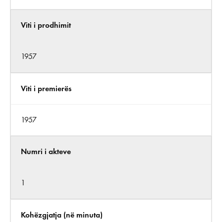
Viti i prodhimit
1957
Viti i premierës
1957
Numri i akteve
1
Kohëzgjatja (në minuta)