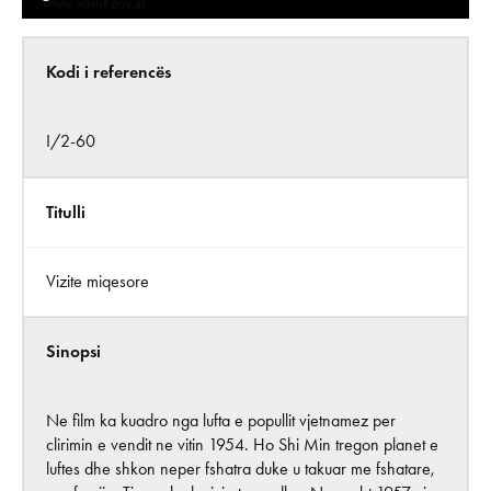
Kodi i referencës
I/2-60
Titulli
Vizite miqesore
Sinopsi
Ne film ka kuadro nga lufta e popullit vjetnamez per
clirimin e vendit ne vitin 1954. Ho Shi Min tregon planet e
luftes dhe shkon neper fshatra duke u takuar me fshatare,