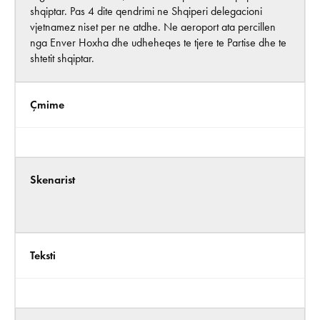
shqiptar. Pas 4 dite qendrimi ne Shqiperi delegacioni
vjetnamez niset per ne atdhe. Ne aeroport ata percillen
nga Enver Hoxha dhe udheheqes te tjere te Partise dhe te
shtetit shqiptar.
Çmime
Skenarist
Teksti