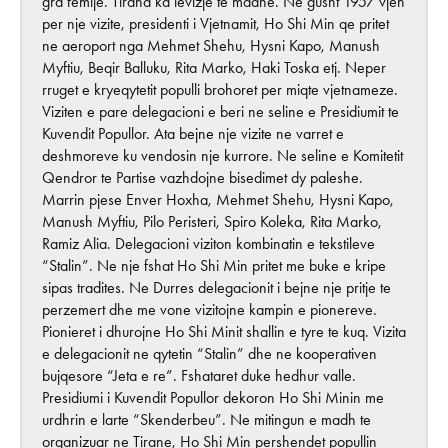
gra femije. Tirana ka levizje te madhe. Ne gusht 1957 vjen
per nje vizite, presidenti i Vjetnamit, Ho Shi Min qe pritet
ne aeroport nga Mehmet Shehu, Hysni Kapo, Manush
Myftiu, Beqir Balluku, Rita Marko, Haki Toska etj. Neper
rruget e kryeqytetit populli brohoret per miqte vjetnameze.
Viziten e pare delegacioni e beri ne seline e Presidiumit te
Kuvendit Popullor. Ata bejne nje vizite ne varret e
deshmoreve ku vendosin nje kurrore. Ne seline e Komitetit
Qendror te Partise vazhdojne bisedimet dy paleshe.
Marrin pjese Enver Hoxha, Mehmet Shehu, Hysni Kapo,
Manush Myftiu, Pilo Peristeri, Spiro Koleka, Rita Marko,
Ramiz Alia. Delegacioni viziton kombinatin e tekstileve
“Stalin”. Ne nje fshat Ho Shi Min pritet me buke e kripe
sipas tradites. Ne Durres delegacionit i bejne nje pritje te
perzemert dhe me vone vizitojne kampin e pionereve.
Pionieret i dhurojne Ho Shi Minit shallin e tyre te kuq. Vizita
e delegacionit ne qytetin “Stalin” dhe ne kooperativen
bujqesore “Jeta e re”. Fshataret duke hedhur valle.
Presidiumi i Kuvendit Popullor dekoron Ho Shi Minin me
urdhrin e larte “Skenderbeu”. Ne mitingun e madh te
organizuar ne Tirane, Ho Shi Min pershendet popullin