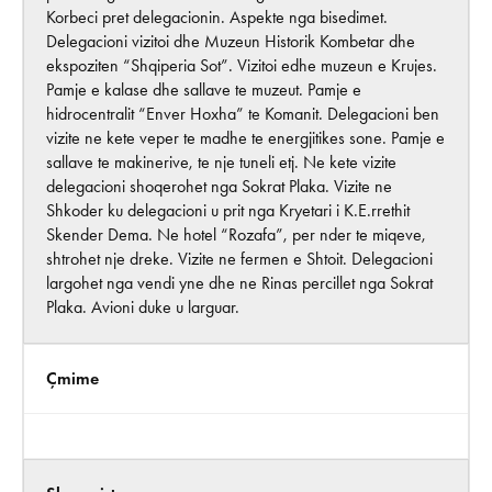
Korbeci pret delegacionin. Aspekte nga bisedimet.
Delegacioni vizitoi dhe Muzeun Historik Kombetar dhe
ekspoziten “Shqiperia Sot”. Vizitoi edhe muzeun e Krujes.
Pamje e kalase dhe sallave te muzeut. Pamje e
hidrocentralit “Enver Hoxha” te Komanit. Delegacioni ben
vizite ne kete veper te madhe te energjitikes sone. Pamje e
sallave te makinerive, te nje tuneli etj. Ne kete vizite
delegacioni shoqerohet nga Sokrat Plaka. Vizite ne
Shkoder ku delegacioni u prit nga Kryetari i K.E.rrethit
Skender Dema. Ne hotel “Rozafa”, per nder te miqeve,
shtrohet nje dreke. Vizite ne fermen e Shtoit. Delegacioni
largohet nga vendi yne dhe ne Rinas percillet nga Sokrat
Plaka. Avioni duke u larguar.
Çmime