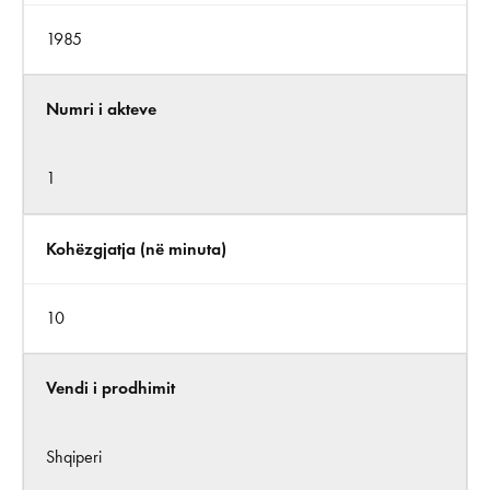
1985
Numri i akteve
1
Kohëzgjatja (në minuta)
10
Vendi i prodhimit
Shqiperi