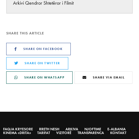
Arkivi Qendror Shtetëror i Filmit
SHARE THIS ARTICLE
SHARE ON FACEBOOK
SHARE ON TWITTER
SHARE ON WHATSAPP
SHARE VIA EMAIL
FAQJA KRYESORE
RRETH NESH
ARKIVA
NJOFTIME
E-ALBANIA
KINEMA «DRITA»
TARIFAT
VIZITORË
TRANSPARENCA
KONTAKT