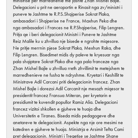
ministrise per marredhenie me jashte Zhan Mishel Bajle.
Delegacioni u prit ne aeroportin e Rinasit nga zv/ministri i
puneve te Jashtme te R.P.S.Shqiperise Sokrat Plaka,
ambasadori i Shqiperise ne France, Maxhun Peka dhe
nga ambasadori i Frances ne R.P.Shqiperise, Filip Lengren.
Pritja qe i beri delegacionit Ministri i Puneve te Jashtme
Reiz Malile ku u zhvillua nje bisede e ngrohte miqesore.
Ne pritje merrnin pjese Sokrat Plaka, Mexhun Raka, dhe
Filip Lengren. Bisedimet midis dy paleve te kryesuar nga
pala shqiptare Sokrat Plaka dhe nga pala franceze nga
Zhan Mishel Bajle u zhvillua rreth zhvillimit te metejshem te
marredhenieve ne fusha te ndryshme. Kryetari i Keshillit te
Ministrave Adil Carcani priti delegacionin francez. Zhan
Mishel Bajle i dorezoi Adil Carcanit nje mesazh miqesor te
presidentit francez Fransua Miteran, per kryetarin e
presidiumit te kuvendit popullor Ramiz Alia. Delegacioni
francez vizitoi shkollen e gjuheve te huaja dhe
Universitetin e Tiranes. Biseda midis pedagogeve dhe
anetareve te delegacionit. Aspekte nga nje ore mesimi ne
katedren e gjuheve te huaja. Ministrja e Arsimit Tefta Cami
pret delegacionin. Ministri i Tregetise se Jashtme Shane