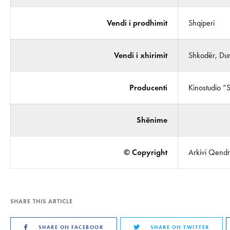
Vendi i prodhimit
Shqiperi
Vendi i xhirimit
Shkodër, Durr
Producenti
Kinostudio “
Shënime
© Copyright
Arkivi Qendro
SHARE THIS ARTICLE
SHARE ON FACEBOOK
SHARE ON TWITTER