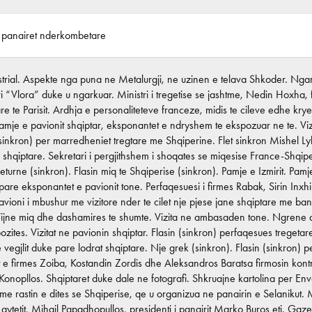
 panairet nderkombetare
strial. Aspekte nga puna ne Metalurgji, ne uzinen e telava Shkoder. Ngar
i “Vlora” duke u ngarkuar. Ministri i tregetise se jashtme, Nedin Hoxha, fle
 te Parisit. Ardhja e personaliteteve franceze, midis te cileve edhe krye
amje e pavionit shqiptar, eksponantet e ndryshem te ekspozuar ne te. Viz
sinkron) per marredheniet tregtare me Shqiperine. Flet sinkron Mishel Ly
 shqiptare. Sekretari i pergjithshem i shoqates se miqesise France-Shqipe
eturne (sinkron). Flasin miq te Shqiperise (sinkron). Pamje e Izmirit. Pam
pare eksponantet e pavionit tone. Perfaqesuesi i firmes Rabak, Sirin Inxhi
Pavioni i mbushur me vizitore nder te cilet nje pjese jane shqiptare me ban
Vijne miq dhe dashamires te shumte. Vizita ne ambasaden tone. Ngrene do
ozites. Vizitat ne pavionin shqiptar. Flasin (sinkron) perfaqesues trege
vegjlit duke pare lodrat shqiptare. Nje grek (sinkron). Flasin (sinkron) 
 e firmes Zoiba, Kostandin Zordis dhe Aleksandros Baratsa firmosin kontra
Konopllos. Shqiptaret duke dale ne fotografi. Shkruajne kartolina per E
e rastin e dites se Shqiperise, qe u organizua ne panairin e Selanikut. 
 qytetit, Mihail Papadhopullos, presidenti i panairit Marko Buros etj. Ga