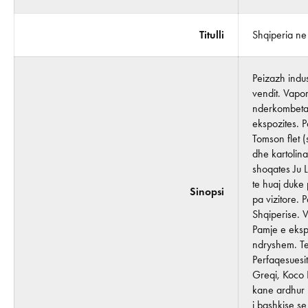
Titulli
Shqiperia ne
Peizazh indu
vendit. Vapor
nderkombetare
ekspozites. P
Tomson flet (
dhe kartolina
shoqates Ju L
te huaj duke 
Sinopsi
pa vizitore. 
Shqiperise. 
Pamje e eksp
ndryshem. Te 
Perfaqesuesit
Greqi, Koco 
kane ardhur m
i bashkise se