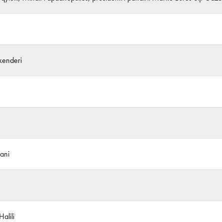
enderi
ani
alili