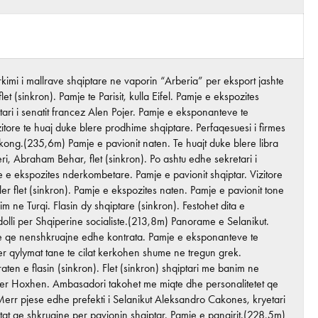
kimi i mallrave shqiptare ne vaporin “Arberia” per eksport jashte
t (sinkron). Pamje te Parisit, kulla Eifel. Pamje e ekspozites
tari i senatit francez Alen Pojer. Pamje e eksponanteve te
itore te huaj duke blere prodhime shqiptare. Perfaqesuesi i firmes
kong.(235,6m) Pamje e pavionit naten. Te huajt duke blere libra
ri, Abraham Behar, flet (sinkron). Po ashtu edhe sekretari i
je e ekspozites nderkombetare. Pamje e pavionit shqiptar. Vizitore
ler flet (sinkron). Pamje e ekspozites naten. Pamje e pavionit tone
im ne Turqi. Flasin dy shqiptare (sinkron). Festohet dita e
lli per Shqiperine socialiste.(213,8m) Panorame e Selanikut.
tare qe nenshkruajne edhe kontrata. Pamje e eksponanteve te
per qylymat tane te cilat kerkohen shume ne tregun grek.
ten e flasin (sinkron). Flet (sinkron) shqiptari me banim ne
nver Hoxhen. Ambasadori takohet me miqte dhe personalitetet qe
Merr pjese edhe prefekti i Selanikut Aleksandro Cakones, kryetari
zetat qe shkruajne per pavionin shqiptar. Pamje e panairit.(228,5m)