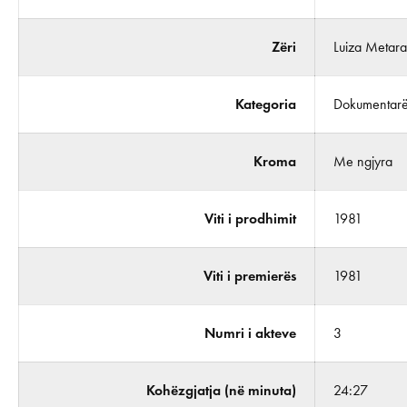
Zëri
Luiza Metar
Kategoria
Dokumentar
Kroma
Me ngjyra
Viti i prodhimit
1981
Viti i premierës
1981
Numri i akteve
3
Kohëzgjatja (në minuta)
24:27