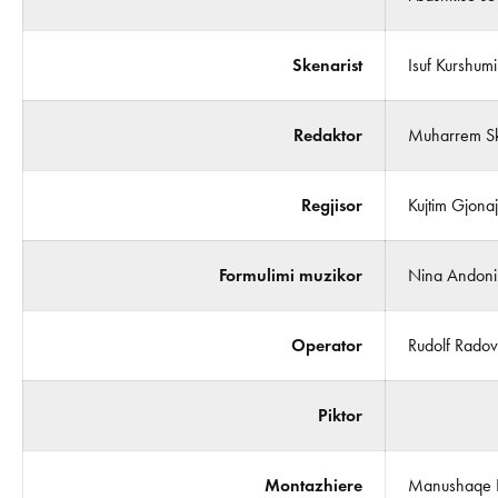
Skenarist
Isuf Kurshumi
Redaktor
Muharrem Sk
Regjisor
Kujtim Gjonaj
Formulimi muzikor
Nina Andoni
Operator
Rudolf Radov
Piktor
Montazhiere
Manushaqe H