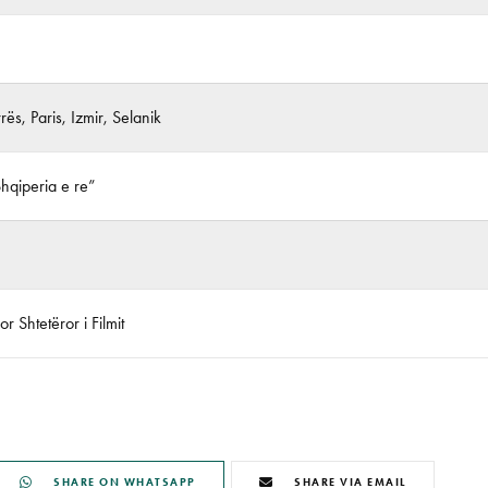
ës, Paris, Izmir, Selanik
Shqiperia e re”
r Shtetëror i Filmit
SHARE ON WHATSAPP
SHARE VIA EMAIL