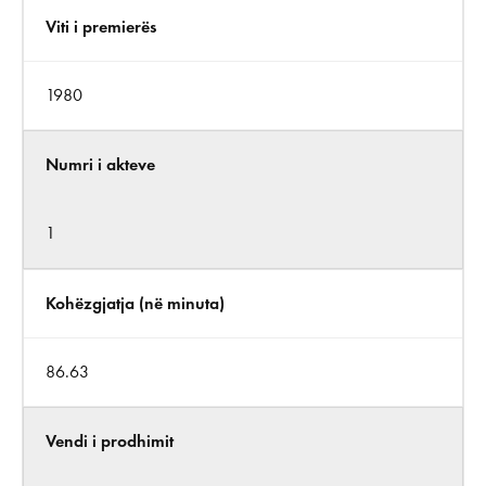
Viti i premierës
1980
Numri i akteve
1
Kohëzgjatja (në minuta)
86.63
Vendi i prodhimit