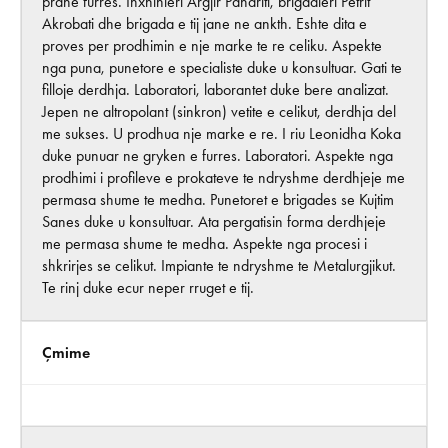
prane furres. Inxhinieri Argjir Panariti, brigadieri Petrit
Akrobati dhe brigada e tij jane ne ankth. Eshte dita e
proves per prodhimin e nje marke te re celiku. Aspekte
nga puna, punetore e specialiste duke u konsultuar. Gati te
filloje derdhja. Laboratori, laborantet duke bere analizat.
Jepen ne altropolant (sinkron) vetite e celikut, derdhja del
me sukses. U prodhua nje marke e re. I riu Leonidha Koka
duke punuar ne gryken e furres. Laboratori. Aspekte nga
prodhimi i profileve e prokateve te ndryshme derdhjeje me
permasa shume te medha. Punetoret e brigades se Kujtim
Sanes duke u konsultuar. Ata pergatisin forma derdhjeje
me permasa shume te medha. Aspekte nga procesi i
shkrirjes se celikut. Impiante te ndryshme te Metalurgjikut.
Te rinj duke ecur neper rruget e tij.
Çmime