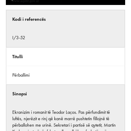
Kodi i referencës
I/3-52
Titulli
Përballimi
Sinopsi
Ekranizim i romanit të Teodor Laços. Pas përfundimit të
luftës, njerëzit e rinj që kanë marrë pushtetin fillojnë të
përballohen me urinë. Sekretari i partisë së qytetit, Martin