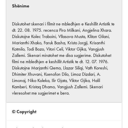
Shënime
Diskutohet skenari i filmit ne mbledhjen e Keshillit Artistik te
dt. 22. 08. 1975. recenca Piro Milkani, Angjelina Xhara.
Diskutojne Kolec Traboini, Vllasova Musta, Kliton Gilani,
Marianthi Xhako, Faruk Basha, Kristo Jorgji, Krisanthi
Kotmilo, Todi Bozo, Vitori Celi, Viktor Gjika, Vangjush
Zallemi. Skenari miratohet me disa sugjerime. Diskutohet
filmi ne mbledhjen e keshillit Artistik te dt. 12. 07. 1976.
Diskutojne Marjanthi Qemo, Llazar Siliqi, Vath Koreshi,
Dhimiter Xhuvani, Ksenofon Dilo, Limoz Dizdari, A.
Limonaj, Niko Koleka, Ilir Gjata, Viktor Gjika, Halil
Kamberi, Kristaq Dhamo, Vangjush Zallemi. Skenari
vleresohet me sugjerimet e bera.
© Copyright