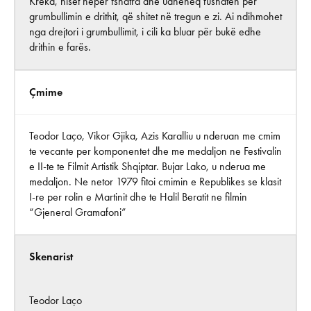
Kreka, niset nëpër fshatra dhe udhëheq fushatën për
grumbullimin e drithit, që shitet në tregun e zi. Ai ndihmohet
nga drejtori i grumbullimit, i cili ka bluar për bukë edhe
drithin e farës.
Çmime
Teodor Laço, Vikor Gjika, Azis Karalliu u nderuan me cmim
te vecante per komponentet dhe me medaljon ne Festivalin
e II-te te Filmit Artistik Shqiptar. Bujar Lako, u nderua me
medaljon. Ne netor 1979 fitoi cmimin e Republikes se klasit
I-re per rolin e Martinit dhe te Halil Beratit ne filmin
“Gjeneral Gramafoni”
Skenarist
Teodor Laço