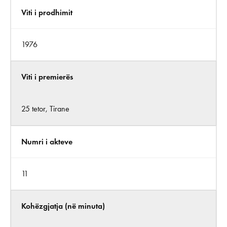
Viti i prodhimit
1976
Viti i premierës
25 tetor, Tirane
Numri i akteve
11
Kohëzgjatja (në minuta)