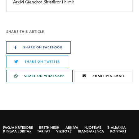
Arkivi Qendror Shtetëror i Filmit
SHARE THIS ARTICLE
SHARE ON FACEBOOK
SHARE ON TWITTER
SHARE ON WHATSAPP
SHARE VIA EMAIL
FAQJA KRYESORE
RRETH NESH
ARKIVA
NJOFTIME
E-ALBANIA
KINEMA «DRITA»
TARIFAT
VIZITORË
TRANSPARENCA
KONTAKT