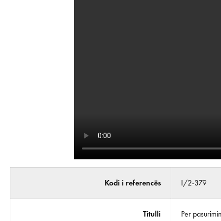
Kodi i referencës
I/2-379
Titulli
Per pasurimi