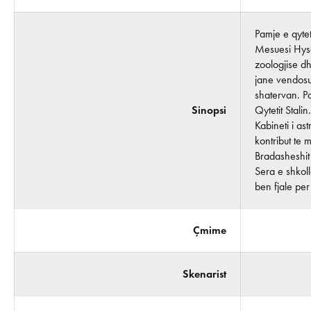
Pamje e qytet
Mesuesi Hyse
zoologjise d
jane vendosur
shatervan. P
Sinopsi
Qytetit Stali
Kabineti i a
kontribut te 
Bradasheshit 
Sera e shkol
ben fjale per
Çmime
Skenarist