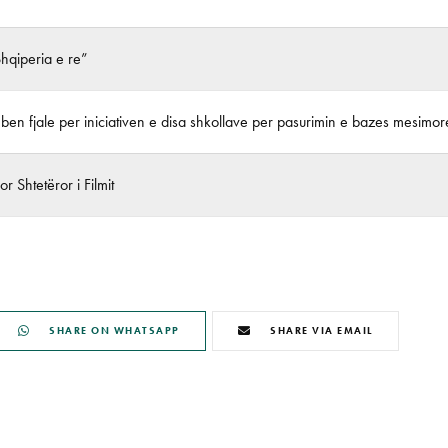
Shqiperia e re”
ben fjale per iniciativen e disa shkollave per pasurimin e bazes mesimor
r Shtetëror i Filmit
SHARE ON WHATSAPP
SHARE VIA EMAIL