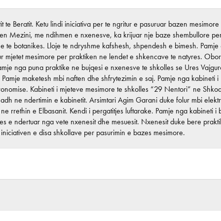
it te Beratit. Ketu lindi iniciativa per te ngritur e pasuruar bazen mesimo
n Mezini, me ndihmen e nxenesve, ka krijuar nje baze shembullore pe
he te botanikes. Lloje te ndryshme kafshesh, shpendesh e bimesh. Pamje e
 mjetet mesimore per praktiken ne lendet e shkencave te natyres. Oborri i 
amje nga puna praktike ne bujqesi e nxenesve te shkolles se Ures Vajguro
n. Pamje maketesh mbi naften dhe shfrytezimin e saj. Pamje nga kabineti
stronomise. Kabineti i mjeteve mesimore te shkolles “29 Nentori” ne Shk
madh ne ndertimin e kabinetit. Arsimtari Agim Garani duke folur mbi elektr
ne rrethin e Elbasanit. Kendi i pergatitjes luftarake. Pamje nga kabineti 
les e ndertuar nga vete nxenesit dhe mesuesit. Nxenesit duke bere pra
 iniciativen e disa shkollave per pasurimin e bazes mesimore.