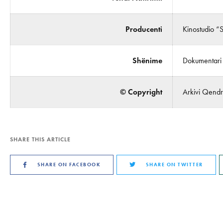
Producenti
Kinostudio “
Shënime
Dokumentari 
© Copyright
Arkivi Qendro
SHARE THIS ARTICLE
SHARE ON FACEBOOK
SHARE ON TWITTER