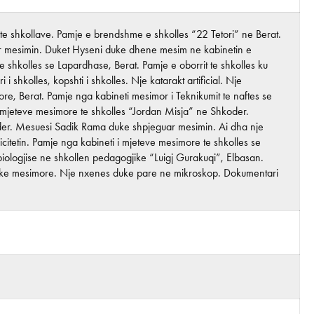
re te shkollave. Pamje e brendshme e shkolles “22 Tetori” ne Berat.
r mesimin. Duket Hyseni duke dhene mesim ne kabinetin e
 shkolles se Lapardhase, Berat. Pamje e oborrit te shkolles ku
shkolles, kopshti i shkolles. Nje katarakt artificial. Nje
re, Berat. Pamje nga kabineti mesimor i Teknikumit te naftes se
 i mjeteve mesimore te shkolles “Jordan Misja” ne Shkoder.
oder. Mesuesi Sadik Rama duke shpjeguar mesimin. Ai dha nje
icitetin. Pamje nga kabineti i mjeteve mesimore te shkolles se
i biologjise ne shkollen pedagogjike “Luigj Gurakuqi”, Elbasan.
ktike mesimore. Nje nxenes duke pare ne mikroskop. Dokumentari