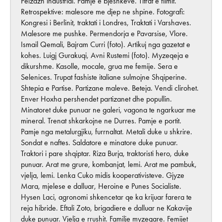
Peizazh industrial. Pamje e bjeshkeve. Titrat e filmit.
Retrospektive: malesore me djep ne shpine. Fotografi:
Kongresi i Berlinit, traktati i Londres, Traktati i Varshaves.
Malesore me pushke. Permendorja e Pavarsise, Vlore.
Ismail Qemali, Bajram Curri (foto). Artikuj nga gazetat e
kohes. Luigj Gurakuqi, Avni Rustemi (foto). Myzeqeja e
dikurshme. Kasolle, mocale, grua me femije. Sera e
Selenices. Trupat fashiste italiane sulmojne Shqiperine.
Shtepia e Partise. Partizane maleve. Beteja. Vendi clirohet.
Enver Hoxha pershendet partizanet dhe popullin.
Minatoret duke punuar ne galeri, vagona te ngarkuar me
mineral. Trenat shkarkojne ne Durres. Pamje e portit.
Pamje nga metalurgjiku, furrnaltat. Metali duke u shkrire.
Sondat e naftes. Saldatore e minatore duke punuar.
Traktori i pare shqiptar. Riza Burja, traktoristi hero, duke
punuar. Arat me grure, kombanjat, lemi. Arat me pambuk,
vjelja, lemi. Lenka Cuko midis kooperativisteve. Gjyze
Mara, mjelese e dalluar, Heroine e Punes Socialiste.
Hysen Laci, agronomi shkencetar qe ka krijuar farera te
reja hibride. Eftali Zoto, brigadiere e dalluar ne Kakavije
duke punuar. Vjelja e rrushit. Familje myzeqare. Femijet