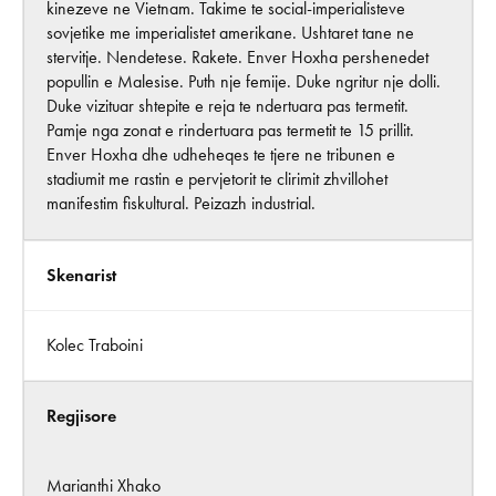
kinezeve ne Vietnam. Takime te social-imperialisteve
sovjetike me imperialistet amerikane. Ushtaret tane ne
stervitje. Nendetese. Rakete. Enver Hoxha pershenedet
popullin e Malesise. Puth nje femije. Duke ngritur nje dolli.
Duke vizituar shtepite e reja te ndertuara pas termetit.
Pamje nga zonat e rindertuara pas termetit te 15 prillit.
Enver Hoxha dhe udheheqes te tjere ne tribunen e
stadiumit me rastin e pervjetorit te clirimit zhvillohet
manifestim fiskultural. Peizazh industrial.
Skenarist
Kolec Traboini
Regjisore
Marianthi Xhako