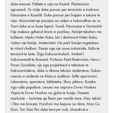
duke mesuar. Pallatet e reja ne Ksamil. Plantacione
agrumesh. Te rinjte duke punuar per taracimin e kodrave.
Panorame e Ksamilit. Duke punuar per hapjen e tokave te
reja. Aksionistet qe punojne ne celjen e hekurudhes se re.
Treni duke ecur buze liqenit. Tuneli. Panorame e Vermoshit.
Nje malesor gdhend drurin e pushkes. Femijet takohen me
kufitaret. Mjeku Hider Koka, biri i deshmorit Hider Koka,
viziton nje femije. Materniteti. Ne park femijet argetohen,
te rriturit clodhen. Pamje nga nje zone industriale. Kulla te
tensionit te larte. Diga hidrocentralesh. Maketi i
hidrocentralit te Komanit. Profesor Petrit Radovicka, Hero i
Punes Socialiste, nje nga projektuesit e talentuar te
hidrocentraleve, duke iu dhene leksion studenteve. Duken
nxenes e studente ne klasa e auditore. Salle operacioni.
Laboratore, aparatura, biblioteke, libra, piktura. Kuadre
nga valle popullore. Lexues me veprat e Enver Hoxhes.
Vepra te Enver Hoxhes ne gjuhe te huaja. Gazeta
marksiste – leniniste qe flasin per vendin tone. Foto: takimi
i Titos me kinezet, Hurshovi me kepuce ne dore, Mao Ce
Duni. Ten Siao Pini duke kercyer rrok. Masakrat e