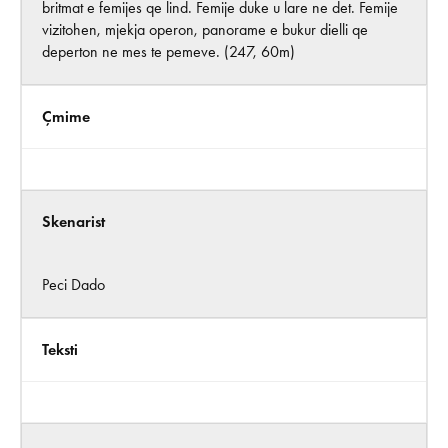
britmat e femijes qe lind. Femije duke u lare ne det. Femije
vizitohen, mjekja operon, panorame e bukur dielli qe
deperton ne mes te pemeve. (247, 60m)
Çmime
Skenarist
Peci Dado
Teksti