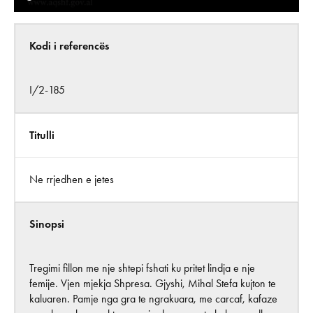
Kodi i referencës
I/2-185
Titulli
Ne rrjedhen e jetes
Sinopsi
Tregimi fillon me nje shtepi fshati ku pritet lindja e nje
femije. Vjen mjekja Shpresa. Gjyshi, Mihal Stefa kujton te
kaluaren. Pamje nga gra te ngrakuara, me carcaf, kafaze