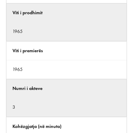
Viti i prodhimit
1965
Viti i premierës
1965
Numri i akteve
3
Kohëzgjatja (në minuta)