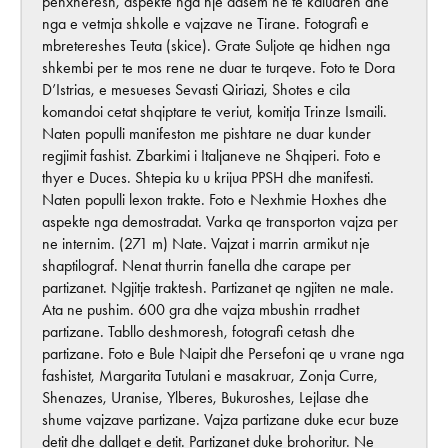
penxheresh, aspekte nga nje dasem ne te kaluaren dhe
nga e vetmja shkolle e vajzave ne Tirane. Fotografi e
mbretereshes Teuta (skice). Grate Suljote qe hidhen nga
shkembi per te mos rene ne duar te turqeve. Foto te Dora
D’Istrias, e mesueses Sevasti Qiriazi, Shotes e cila
komandoi cetat shqiptare te veriut, komitja Trinze Ismaili.
Naten populli manifeston me pishtare ne duar kunder
regjimit fashist. Zbarkimi i Italjaneve ne Shqiperi. Foto e
thyer e Duces. Shtepia ku u krijua PPSH dhe manifesti.
Naten populli lexon trakte. Foto e Nexhmie Hoxhes dhe
aspekte nga demostradat. Varka qe transporton vajza per
ne internim. (271 m) Nate. Vajzat i marrin armikut nje
shaptilograf. Nenat thurrin fanella dhe carape per
partizanet. Ngjitje traktesh. Partizanet qe ngjiten ne male.
Ata ne pushim. 600 gra dhe vajza mbushin rradhet
partizane. Tabllo deshmoresh, fotografi cetash dhe
partizane. Foto e Bule Naipit dhe Persefoni qe u vrane nga
fashistet, Margarita Tutulani e masakruar, Zonja Curre,
Shenazes, Uranise, Ylberes, Bukuroshes, Lejlase dhe
shume vajzave partizane. Vajza partizane duke ecur buze
detit dhe dallget e detit. Partizanet duke brohoritur. Ne