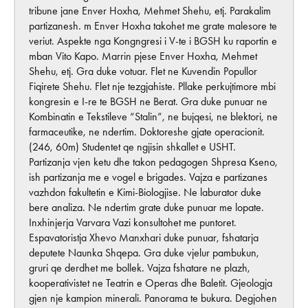
tribune jane Enver Hoxha, Mehmet Shehu, etj. Parakalim
partizanesh. m Enver Hoxha takohet me grate malesore te
veriut. Aspekte nga Kongngresi i V-te i BGSH ku raportin e
mban Vito Kapo. Marrin pjese Enver Hoxha, Mehmet
Shehu, etj. Gra duke votuar. Flet ne Kuvendin Popullor
Fiqirete Shehu. Flet nje tezgjahiste. Pllake perkujtimore mbi
kongresin e I-re te BGSH ne Berat. Gra duke punuar ne
Kombinatin e Tekstileve “Stalin”, ne bujqesi, ne blektori, ne
farmaceutike, ne ndertim. Doktoreshe gjate operacionit.
(246, 60m) Studentet qe ngjisin shkallet e USHT.
Partizanja vjen ketu dhe takon pedagogen Shpresa Kseno,
ish partizanja me e vogel e brigades. Vajza e partizanes
vazhdon fakultetin e Kimi-Biologjise. Ne laburator duke
bere analiza. Ne ndertim grate duke punuar me lopate.
Inxhinjerja Varvara Vazi konsultohet me puntoret.
Espavatoristja Xhevo Manxhari duke punuar, fshatarja
deputete Naunka Shqepa. Gra duke vjelur pambukun,
gruri qe derdhet me bollek. Vajza fshatare ne plazh,
kooperativistet ne Teatrin e Operas dhe Baletit. Gjeologja
gjen nje kampion minerali. Panorama te bukura. Degjohen