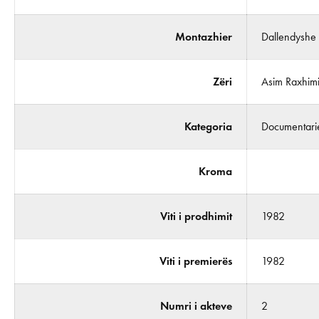
Montazhier
Dallendyshe
Zëri
Asim Raxhim
Kategoria
Documentari
Kroma
Viti i prodhimit
1982
Viti i premierës
1982
Numri i akteve
2