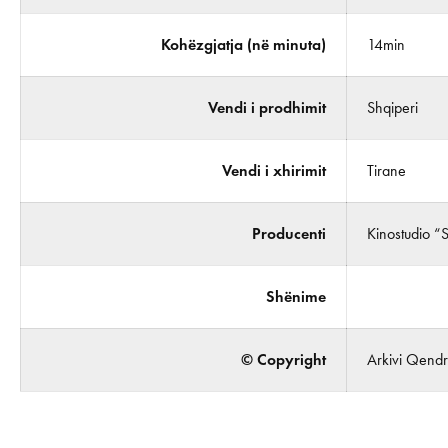
Kohëzgjatja (në minuta)
14min
Vendi i prodhimit
Shqiperi
Vendi i xhirimit
Tirane
Producenti
Kinostudio “
Shënime
© Copyright
Arkivi Qendro