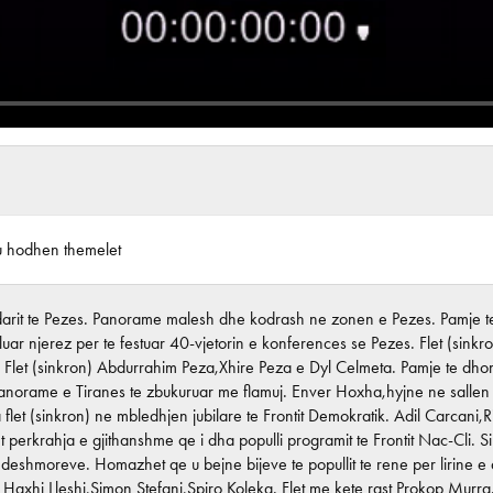
u hodhen themelet
darit te Pezes. Panorame malesh dhe kodrash ne zonen e Pezes. Pamje te P
uar njerez per te festuar 40-vjetorin e konferences se Pezes. Flet (sink
 Flet (sinkron) Abdurrahim Peza,Xhire Peza e Dyl Celmeta. Pamje te dh
norame e Tiranes te zbukuruar me flamuj. Enver Hoxha,hyjne ne sallen e
flet (sinkron) ne mbledhjen jubilare te Frontit Demokratik. Adil Carcan
et perkrahja e gjithanshme qe i dha populli programit te Frontit Nac-Cli. 
deshmoreve. Homazhet qe u bejne bijeve te popullit te rene per lirine e 
 Haxhi Lleshi,Simon Stefani,Spiro Koleka. Flet me kete rast Prokop Murr