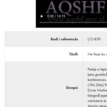
Kodi i referencës
I/2-839
Titulli
Ne Peze ku 
Pamje e lapi
jane grumbull
konferences.
(194.20m) Pa
Sinopsi
Enver Hoxha 
fotografi jep
varrezave te 
Marrin pjese