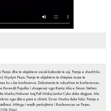
ezes dhe te objekteve social-kulturale te saj. Pamje e sheshit ku
ron) Myslym Peza. Pamje te objekteve te shtepise muze te
omes ku u be konferenca. Dokumenta te ndryshme te konferences.
 Kuvendit Popullor i shoqeruar nga Ramiz Alia e Simon Stefani.
i,Rita Marko,Hekuran Isaj,Pali Miska,Lenka Cuko duke degjuar. Me
Sinkron nga dita e pare e clirimit. Enver Hoxha duke folur. Pamje e
atdheut. Mitingu i madh perkujtimor i Konferences se Pezes.
a.(218,20m)