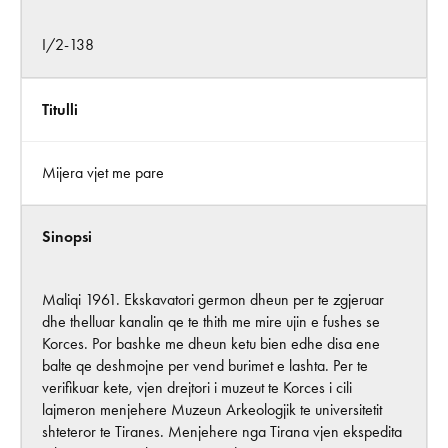
I/2-138
Titulli
Mijera vjet me pare
Sinopsi
Maliqi 1961. Ekskavatori germon dheun per te zgjeruar
dhe thelluar kanalin qe te thith me mire ujin e fushes se
Korces. Por bashke me dheun ketu bien edhe disa ene
balte qe deshmojne per vend burimet e lashta. Per te
verifikuar kete, vjen drejtori i muzeut te Korces i cili
lajmeron menjehere Muzeun Arkeologjik te universitetit
shteteror te Tiranes. Menjehere nga Tirana vjen ekspedita