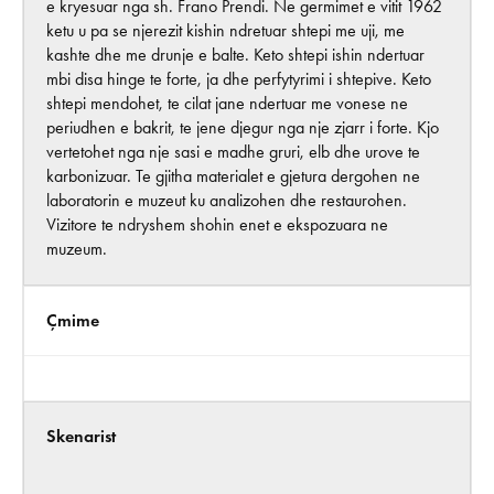
e kryesuar nga sh. Frano Prendi. Ne germimet e vitit 1962
ketu u pa se njerezit kishin ndretuar shtepi me uji, me
kashte dhe me drunje e balte. Keto shtepi ishin ndertuar
mbi disa hinge te forte, ja dhe perfytyrimi i shtepive. Keto
shtepi mendohet, te cilat jane ndertuar me vonese ne
periudhen e bakrit, te jene djegur nga nje zjarr i forte. Kjo
vertetohet nga nje sasi e madhe gruri, elb dhe urove te
karbonizuar. Te gjitha materialet e gjetura dergohen ne
laboratorin e muzeut ku analizohen dhe restaurohen.
Vizitore te ndryshem shohin enet e ekspozuara ne
muzeum.
Çmime
Skenarist