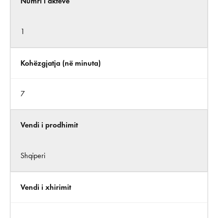
Numri i akteve
1
Kohëzgjatja (në minuta)
7
Vendi i prodhimit
Shqiperi
Vendi i xhirimit