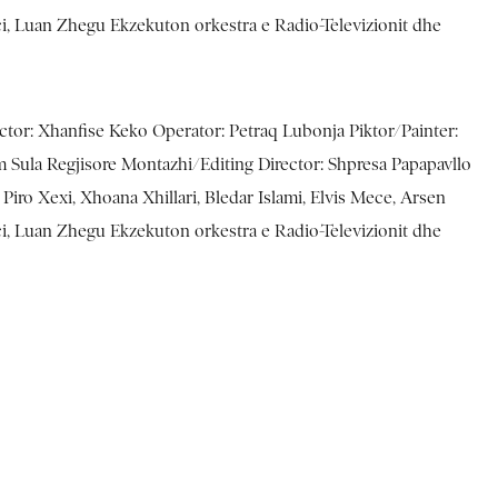
ci, Luan Zhegu Ekzekuton orkestra e Radio-Televizionit dhe
rector: Xhanfise Keko Operator: Petraq Lubonja Piktor/Painter:
 Sula Regjisore Montazhi/Editing Director: Shpresa Papapavllo
 Piro Xexi, Xhoana Xhillari, Bledar Islami, Elvis Mece, Arsen
ci, Luan Zhegu Ekzekuton orkestra e Radio-Televizionit dhe