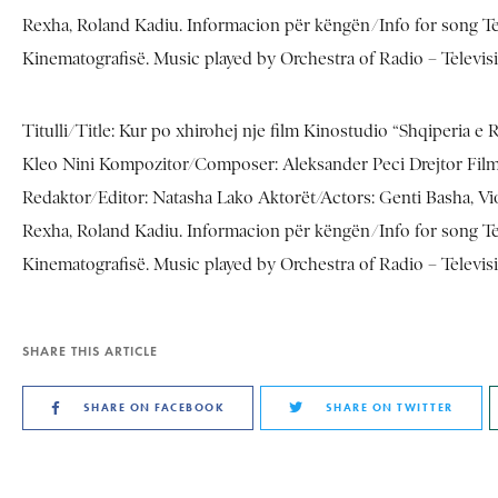
Rexha, Roland Kadiu. Informacion për këngën/Info for song Tek
Kinematografisë. Music played by Orchestra of Radio – Televi
Titulli/Title: Kur po xhirohej nje film Kinostudio “Shqiperia e
Kleo Nini Kompozitor/Composer: Aleksander Peci Drejtor Filmi/
Redaktor/Editor: Natasha Lako Aktorët/Actors: Genti Basha, Viole
Rexha, Roland Kadiu. Informacion për këngën/Info for song Tek
Kinematografisë. Music played by Orchestra of Radio – Televi
SHARE THIS ARTICLE
SHARE ON FACEBOOK
SHARE ON TWITTER