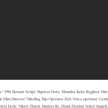
 Re” 1981 Skenari/Script: Shpresa Vreto, Xhanfise Keko Regjisor/Di
Film Director: Nikollaq Taja Operator Zëri/Voice operator: Gezim
ta Dede, Viktor Zhusti, Marieta Ilo, Zhani Zicishti, Sokol Angjeli,