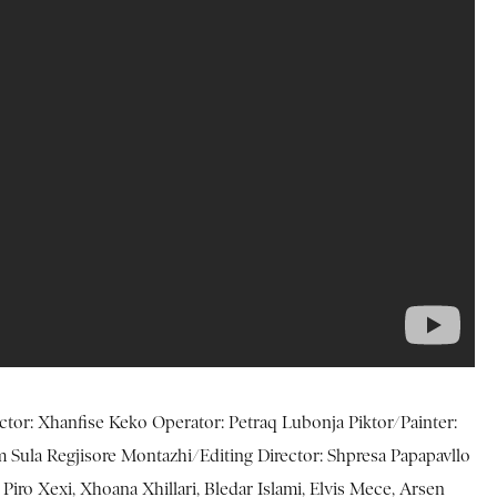
rector: Xhanfise Keko Operator: Petraq Lubonja Piktor/Painter:
 Sula Regjisore Montazhi/Editing Director: Shpresa Papapavllo
 Piro Xexi, Xhoana Xhillari, Bledar Islami, Elvis Mece, Arsen