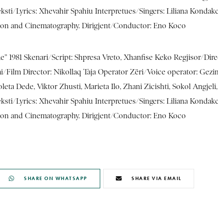
sti/Lyrics: Xhevahir Spahiu Interpretues/Singers: Liliana Kondak
sion and Cinematography. Dirigjent/Conductor: Eno Koco
 Re” 1981 Skenari/Script: Shpresa Vreto, Xhanfise Keko Regjisor/Di
Film Director: Nikollaq Taja Operator Zëri/Voice operator: Gezim
ta Dede, Viktor Zhusti, Marieta Ilo, Zhani Zicishti, Sokol Angjeli,
sti/Lyrics: Xhevahir Spahiu Interpretues/Singers: Liliana Kondak
sion and Cinematography. Dirigjent/Conductor: Eno Koco
SHARE ON WHATSAPP
SHARE VIA EMAIL