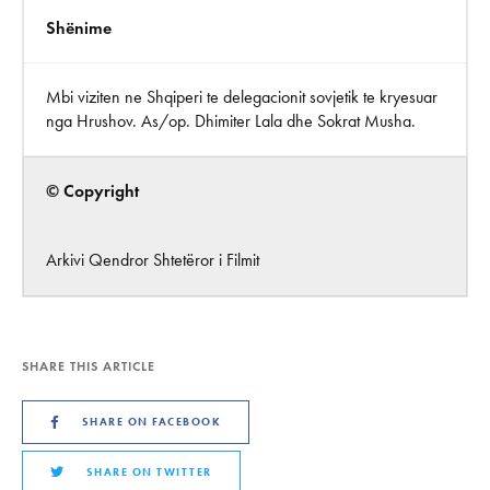
Shënime
Mbi viziten ne Shqiperi te delegacionit sovjetik te kryesuar
nga Hrushov. As/op. Dhimiter Lala dhe Sokrat Musha.
© Copyright
Arkivi Qendror Shtetëror i Filmit
SHARE THIS ARTICLE
SHARE ON FACEBOOK
SHARE ON TWITTER