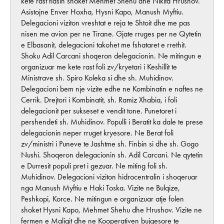
kete rast flasin shoket Mehmet Shehu dhe Nikita Hrushov.
Asistojne Enver Hoxha, Hysni Kapo, Manush Myftiu.
Delegacioni viziton vreshtat e reja te Shtoit dhe me pas
nisen me avion per ne Tirane. Gjate rruges per ne Qytetin
e Elbasanit, delegacioni takohet me fshataret e rrethit.
Shoku Adil Carcani shoqeron delegacionin. Ne mitingun e
organizuar me kete rast foli zv/kryetari i Keshillit te
Ministrave sh. Spiro Koleka si dhe sh. Muhidinov.
Delegacioni bem nje vizite edhe ne Kombinatin e naftes ne
Cerrik. Drejtori i Kombinatit, sh. Ramiz Xhabia, i foli
delegacionit per sukseset e vendit tone. Punetoret i
pershendeti sh. Muhidinov. Populli i Beratit ka dale te prese
delegacionin neper rruget kryesore. Ne Berat foli
zv/ministri i Puneve te Jashtme sh. Finbin si dhe sh. Gogo
Nushi. Shoqeron delegacionin sh. Adil Carcani. Ne qytetin
e Durresit populi pret i gezuar. Ne miting foli sh.
Muhidinov. Delegacioni viziton hidrocentralin i shoqeruar
nga Manush Myftiu e Haki Toska. Vizite ne Bulqize,
Peshkopi, Korce. Ne mitingun e organizuar atje folen
shoket Hysni Kapo, Mehmet Shehu dhe Hrushov. Vizite ne
fermen e Maliqit dhe ne Kooperativen bujqesore te