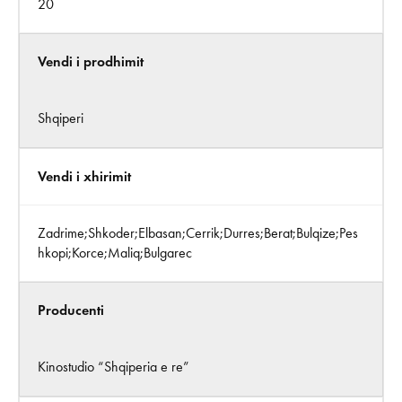
20
Vendi i prodhimit
Shqiperi
Vendi i xhirimit
Zadrime;Shkoder;Elbasan;Cerrik;Durres;Berat;Bulqize;Pes
hkopi;Korce;Maliq;Bulgarec
Producenti
Kinostudio “Shqiperia e re”