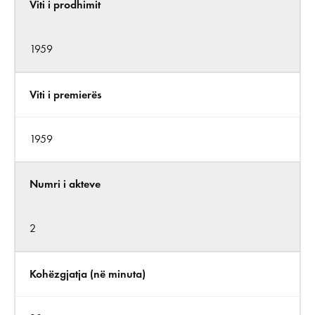
Viti i prodhimit
1959
Viti i premierës
1959
Numri i akteve
2
Kohëzgjatja (në minuta)