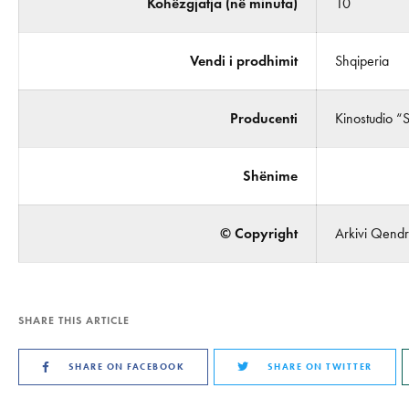
Kohëzgjatja (në minuta)
10
Vendi i prodhimit
Shqiperia
Producenti
Kinostudio “
Shënime
© Copyright
Arkivi Qendro
SHARE THIS ARTICLE
SHARE ON FACEBOOK
SHARE ON TWITTER