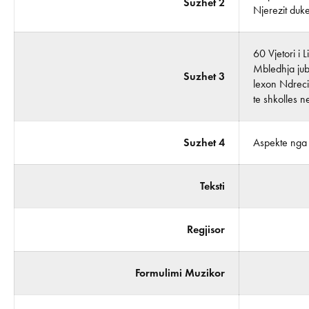
Suzhet 2
Njerezit duk
60 Vjetori i
Mbledhja jubi
Suzhet 3
lexon Ndreci 
te shkolles n
Suzhet 4
Aspekte nga a
Teksti
Regjisor
Formulimi Muzikor