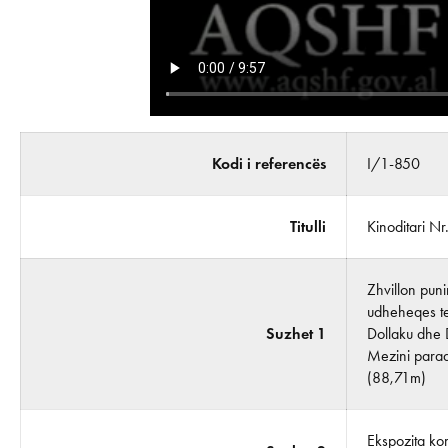
Kodi i referencës
I/1-850
Titulli
Kinoditari N
Zhvillon puni
udheheqes te 
Suzhet 1
Dollaku dhe 
Mezini paraqe
(88,71m)
Ekspozita ko