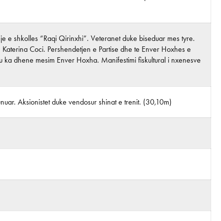
e e shkolles “Raqi Qirinxhi”. Veteranet duke biseduar mes tyre.
es, Katerina Coci. Pershendetjen e Partise dhe te Enver Hoxhes e
a ku ka dhene mesim Enver Hoxha. Manifestimi fiskultural i nxenesve
nuar. Aksionistet duke vendosur shinat e trenit. (30,10m)