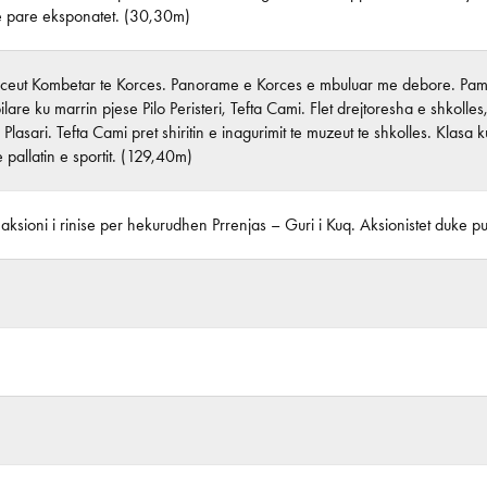
e pare eksponatet. (30,30m)
 Liceut Kombetar te Korces. Panorame e Korces e mbuluar me debore. Pamj
lare ku marrin pjese Pilo Peristeri, Tefta Cami. Flet drejtoresha e shkoll
Plasari. Tefta Cami pret shiritin e inagurimit te muzeut te shkolles. Klas
e pallatin e sportit. (129,40m)
ksioni i rinise per hekurudhen Prrenjas – Guri i Kuq. Aksionistet duke pu