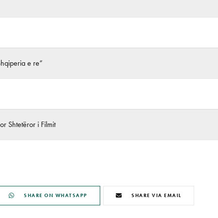
Shqiperia e re”
r Shtetëror i Filmit
SHARE ON WHATSAPP
SHARE VIA EMAIL