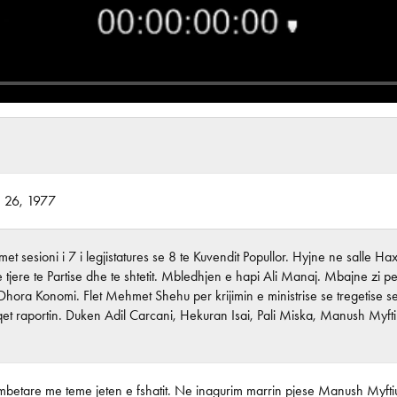
r. 26, 1977
met sesioni i 7 i legjistatures se 8 te Kuvendit Popullor. Hyjne ne sall
tjere te Partise dhe te shtetit. Mbledhjen e hapi Ali Manaj. Mbajne zi per
Dhora Konomi. Flet Mehmet Shehu per krijimin e ministrise se tregetise s
t raportin. Duken Adil Carcani, Hekuran Isai, Pali Miska, Manush Myftiu,
mbetare me teme jeten e fshatit. Ne inagurim marrin pjese Manush Myftiu