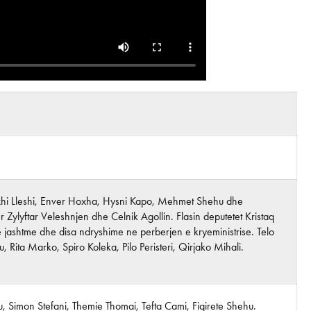
e Haxhi Lleshi, Enver Hoxha, Hysni Kapo, Mehmet Shehu dhe
 Zylyftar Veleshnjen dhe Celnik Agollin. Flasin deputetet Kristaq
e jashtme dhe disa ndryshime ne perberjen e kryeministrise. Telo
 Rita Marko, Spiro Koleka, Pilo Peristeri, Qirjako Mihali.
, Simon Stefani, Themie Thomai, Tefta Cami, Fiqirete Shehu.