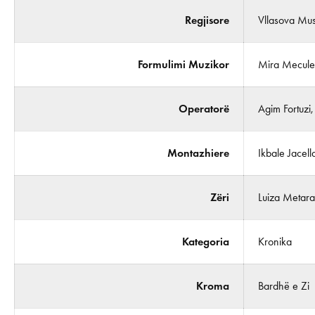
Regjisore
Vllasova Mus
Formulimi Muzikor
Mira Mecule
Operatorë
Agim Fortuzi
Montazhiere
Ikbale Jacella
Zëri
Luiza Metar
Kategoria
Kronika
Kroma
Bardhë e Zi