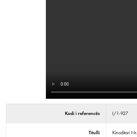
Kodi i referencës
I/1-927
Titulli
Kinoditari N