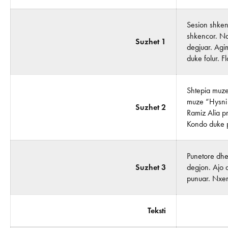
Sesion shkenc
shkencor. Nd
Suzhet 1
degjuar. Agim
duke folur. F
Shtepia muze
muze “Hysni 
Suzhet 2
Ramiz Alia pr
Kondo duke p
Punetore dhe
Suzhet 3
degjon. Ajo 
punuar. Nxen
Teksti