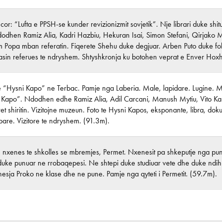
or: “Lufta e PPSH-se kunder revizionizmit sovjetik”. Nje librari duke sh
odhen Ramiz Alia, Kadri Hazbiu, Hekuran Isai, Simon Stefani, Qirjako M
 Popa mban referatin. Fiqerete Shehu duke degjuar. Arben Puto duke folur
lasin referues te ndryshem. Shtyshkronja ku botohen veprat e Enver Hoxhes
 “Hysni Kapo” ne Terbac. Pamje nga Laberia. Male, lapidare. Lugine. Mon
Kapo”. Ndodhen edhe Ramiz Alia, Adil Carcani, Manush Mytiu, Vito Kapo e
et shiritin. Vizitojne muzeun. Foto te Hysni Kapos, eksponante, libra, d
are. Vizitore te ndryshem. (91.3m).
 nxenes te shkolles se mbremjes, Permet. Nxenesit pa shkeputje nga pun
duke punuar ne rrobaqepesi. Ne shtepi duke studiuar vete dhe duke ndi
esja Proko ne klase dhe ne pune. Pamje nga qyteti i Permetit. (59.7m).