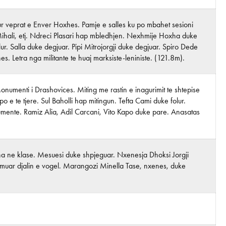
itur veprat e Enver Hoxhes. Pamje e salles ku po mbahet sesioni
ihali, etj. Ndreci Plasari hap mbledhjen. Nexhmije Hoxha duke
. Salla duke degjuar. Pipi Mitrojorgji duke degjuar. Spiro Dede
. Letra nga militante te huaj marksiste-leniniste. (121.8m).
umenti i Drashovices. Miting me rastin e inagurimit te shtepise
 te tjere. Sul Baholli hap mitingun. Tefta Cami duke folur.
okumente. Ramiz Alia, Adil Carcani, Vito Kapo duke pare. Anasatas
a ne klase. Mesuesi duke shpjeguar. Nxenesja Dhoksi Jorgji
hmuar djalin e vogel. Marangozi Minella Tase, nxenes, duke