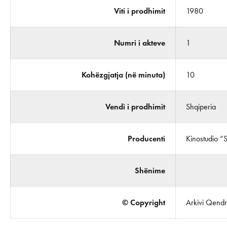
Viti i prodhimit
1980
Numri i akteve
1
Kohëzgjatja (në minuta)
10
Vendi i prodhimit
Shqiperia
Producenti
Kinostudio “
Shënime
© Copyright
Arkivi Qendro