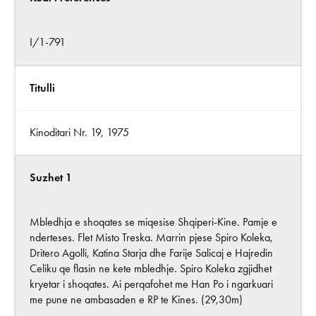
I/1-791
Titulli
Kinoditari Nr. 19, 1975
Suzhet 1
Mbledhja e shoqates se miqesise Shqiperi-Kine. Pamje e
nderteses. Flet Misto Treska. Marrin pjese Spiro Koleka,
Dritero Agolli, Katina Starja dhe Farije Salicaj e Hajredin
Celiku qe flasin ne kete mbledhje. Spiro Koleka zgjidhet
kryetar i shoqates. Ai perqafohet me Han Po i ngarkuari
me pune ne ambasaden e RP te Kines. (29,30m)