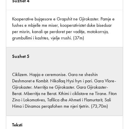
Suzhet 4
Kooperative bujqesore e Grapshit ne Gjirokaster. Pamje e
fushes e mbjelle me miser, kooperativistet duke biseduar
per misrin, kanali qe perdoret per vaditje, motokorrsja,
grumbullimi i kashtes, vjelje rrushi. (37m)
Suzhet 5
Ciklizem. Hapja e ceremonise. Gara ne sheshin
Deshmoret e Kombit. Nikollaq Hysi hyn i pari. Gara Vlore-
Gjirokaster. Merritja ne Gjirokaster. Gara Gjirokaster-
Berat. Mberritja ne Berat. Kthimi i ciklistave ne Tirane. Fiton
Zino i Lokomotives, Tafilica dhe Ahmeti i Flamurtarit, Sali
Hima i Dinamos perqafohen me njeri tjetrin. (73,70m)
Teksti