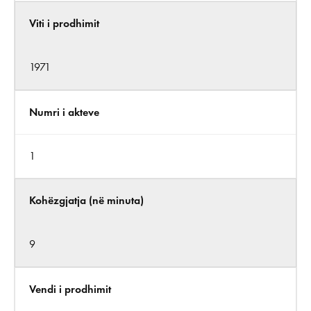
Viti i prodhimit
1971
Numri i akteve
1
Kohëzgjatja (në minuta)
9
Vendi i prodhimit