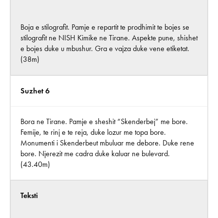
Boja e stilografit. Pamje e repartit te prodhimit te bojes se
stilografit ne NISH Kimike ne Tirane. Aspekte pune, shishet
e bojes duke u mbushur. Gra e vajza duke vene etiketat.
(38m)
Suzhet 6
Bora ne Tirane. Pamje e sheshit “Skenderbej” me bore.
Femije, te rinj e te reja, duke lozur me topa bore.
Monumenti i Skenderbeut mbuluar me debore. Duke rene
bore. Njerezit me cadra duke kaluar ne bulevard.
(43.40m)
Teksti