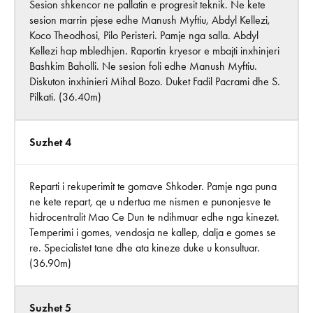
Sesion shkencor ne pallatin e progresit teknik. Ne kete
sesion marrin pjese edhe Manush Myftiu, Abdyl Kellezi,
Koco Theodhosi, Pilo Peristeri. Pamje nga salla. Abdyl
Kellezi hap mbledhjen. Raportin kryesor e mbajti inxhinjeri
Bashkim Baholli. Ne sesion foli edhe Manush Myftiu.
Diskuton inxhinieri Mihal Bozo. Duket Fadil Pacrami dhe S.
Pilkati. (36.40m)
Suzhet 4
Reparti i rekuperimit te gomave Shkoder. Pamje nga puna
ne kete repart, qe u ndertua me nismen e punonjesve te
hidrocentralit Mao Ce Dun te ndihmuar edhe nga kinezet.
Temperimi i gomes, vendosja ne kallep, dalja e gomes se
re. Specialistet tane dhe ata kineze duke u konsultuar.
(36.90m)
Suzhet 5