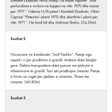
Komitetit Ekzekutiv Feruz Mataj i cili mban raportin “Mbi
perfundimet e arritura ne bujqesi ne vitin 1970 dhe masat
per 1971”. Ndersa N/Kryetari i Komitetit Ekzekutiv, Viktor
Caprazi “Plotesimi i planit 1970 dhe zberthimi i planit per
vitin 1971”. Ne fund foli dhe Mehmet Shehu. (54,50m)
Suzhet 2
Novacione ne kombinatin “Josif Pashko”. Pamje nga
reparti i ri per prodhimin e granilit. Makine duke bluajtur
gure. Elektro-transportiere duke punuar me pluhurin e
mbeturinave te granilit. Tani ata prodhojne cimento. Pamje
e furres se vogel per pjekjen e cimentos. Thase me
cimento. (40.80m)
Suzhet 3