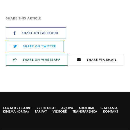
SHARE THIS ARTICLE
SHARE ON FACEBOOK
SHARE ON TWITTER
SHARE ON WHATSAPP
SHARE VIA EMAIL
FAQJA KRYESORE
RRETH NESH
ARKIVA
NJOFTIME
E-ALBANIA
KINEMA «DRITA»
TARIFAT
VIZITORË
TRANSPARENCA
KONTAKT