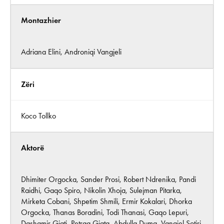
Montazhier
Adriana Elini, Androniqi Vangjeli
Zëri
Koco Tollko
Aktorë
Dhimiter Orgocka, Sander Prosi, Robert Ndrenika, Pandi
Raidhi, Gaqo Spiro, Nikolin Xhoja, Sulejman Pitarka,
Mirketa Cobani, Shpetim Shmili, Ermir Kokalari, Dhorka
Orgocka, Thanas Boradini, Todi Thanasi, Gaqo Lepuri,
Dashamir Gjati, Petraq Gjata, Abdulla Duma, Vangjel Sotiri,