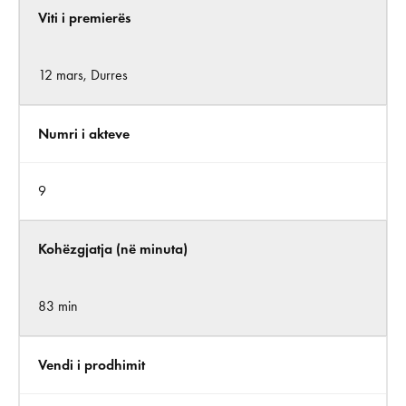
Viti i premierës
12 mars, Durres
Numri i akteve
9
Kohëzgjatja (në minuta)
83 min
Vendi i prodhimit