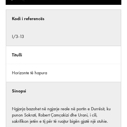
Kodi i referencës
I/3-13
Titulli
Horizonte të hapura
Sinopsi
Ngjarja bazohet në ngjarje reale në portin e Durrësit, ku
punon Sokrati, Robert Çamçakizi dhe Urani, i cili,
sakrifikon jetën e tij për të ruajtur bigën gjatë një stuhie.