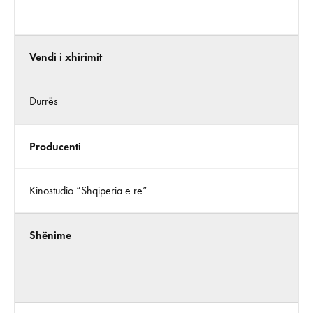
Vendi i xhirimit
Durrës
Producenti
Kinostudio “Shqiperia e re”
Shënime