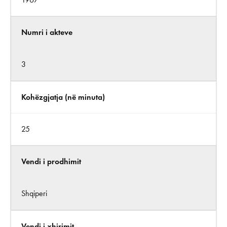
Numri i akteve
3
Kohëzgjatja (në minuta)
25
Vendi i prodhimit
Shqiperi
Vendi i xhirimit