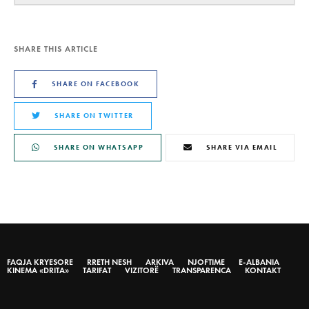
SHARE THIS ARTICLE
SHARE ON FACEBOOK
SHARE ON TWITTER
SHARE ON WHATSAPP
SHARE VIA EMAIL
FAQJA KRYESORE
RRETH NESH
ARKIVA
NJOFTIME
E-ALBANIA
KINEMA «DRITA»
TARIFAT
VIZITORË
TRANSPARENCA
KONTAKT