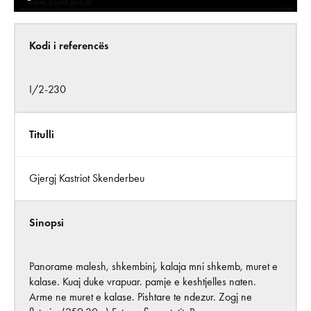
Kodi i referencës
I/2-230
Titulli
Gjergj Kastriot Skenderbeu
Sinopsi
Panorame malesh, shkembinj, kalaja mni shkemb, muret e
kalase. Kuaj duke vrapuar. pamje e keshtjelles naten.
Arme ne muret e kalase. Pishtare te ndezur. Zogj ne