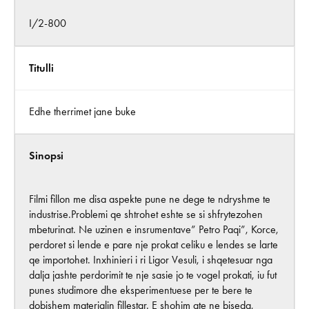
I/2-800
Titulli
Edhe therrimet jane buke
Sinopsi
Filmi fillon me disa aspekte pune ne dege te ndryshme te
industrise.Problemi qe shtrohet eshte se si shfrytezohen
mbeturinat. Ne uzinen e insrumentave” Petro Paqi”, Korce,
perdoret si lende e pare nje prokat celiku e lendes se larte
qe importohet. Inxhinieri i ri Ligor Vesuli, i shqetesuar nga
dalja jashte perdorimit te nje sasie jo te vogel prokati, iu fut
punes studimore dhe eksperimentuese per te bere te
dobishem materialin fillestar. E shohim ate ne biseda,