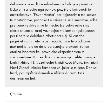
diskutime e konsulta te ndryshme me kolege e punetore.
Duke u nisur edhe nga pervoja pozitive e kombinatit te
autotraktoreve “Enver Hoxha” per rigjenerimin me sukses
te mbeturinave, punonjesit e uzines se instrumentave, edhe
pse kane veshtiresi me te medha (se celiku eshe i nje
cilesie shume te larte) vazhdojne me kembengulje punen
per ti bere te dobishme mbeturinat e tij. Skicat dhe
projektet marrin jete neper reparte, nisin te prodhojne
makineri te reja qe do te perpunojne prokatet. Behen
analiza laboratorike, prova dhe eksperimentem te
vazhdueshme. Por rezultati i pritur nuk vjen lehte. Punojne
krah inxhinierit L. Vezuli edhe kimisti Koco Mano, inxhinieri
Nesti Gjenci, tekniku Ramadan Mujollari e te tjere. Dhe se
fundi, pas mjaft deshtimesh e rifillimesh, rerzultati i
deshiruar arrihet.
Çmime