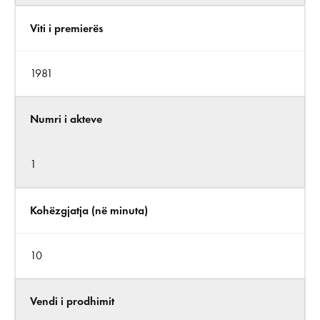
Viti i premierës
1981
Numri i akteve
1
Kohëzgjatja (në minuta)
10
Vendi i prodhimit