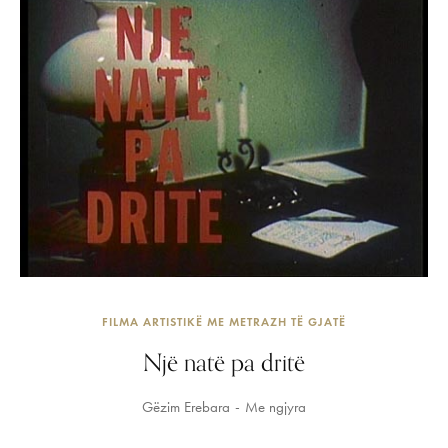
FILMA ARTISTIKË ME METRAZH TË GJATË
Një natë pa dritë
Gëzim Erebara
Me ngjyra