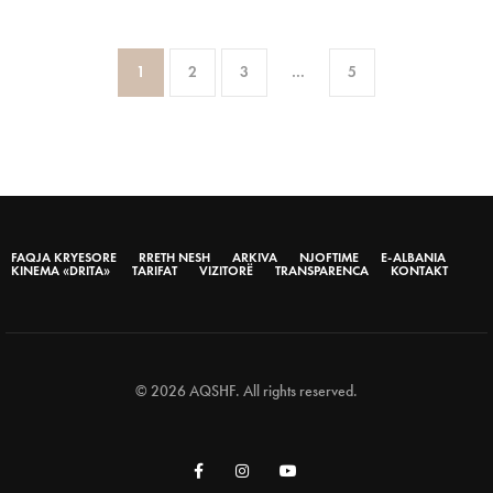
1
2
3
…
5
FAQJA KRYESORE
RRETH NESH
ARKIVA
NJOFTIME
E-ALBANIA
KINEMA «DRITA»
TARIFAT
VIZITORË
TRANSPARENCA
KONTAKT
© 2026 AQSHF. All rights reserved.