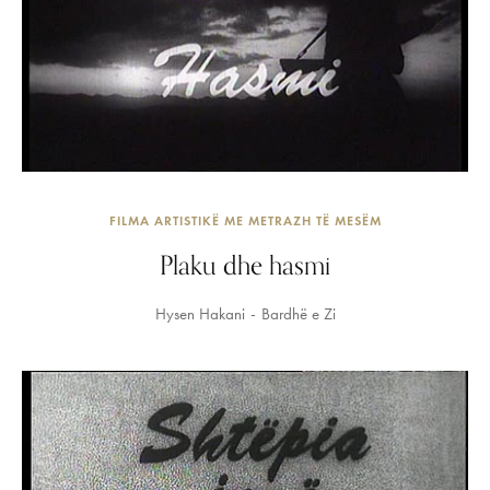
FILMA ARTISTIKË ME METRAZH TË MESËM
Plaku dhe hasmi
Hysen Hakani
Bardhë e Zi