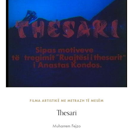
FILMA ARTISTIKË ME METRAZH TË MESËM
Thesari
Muharrem Fejzo