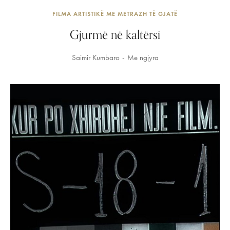
FILMA ARTISTIKË ME METRAZH TË GJATË
Gjurmë në kaltërsi
Saimir Kumbaro
Me ngjyra