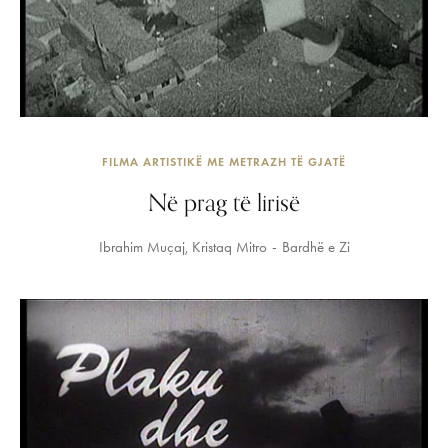
FILMA ARTISTIKË ME METRAZH TË GJATË
Në prag të lirisë
Ibrahim Muçaj
Kristaq Mitro
Bardhë e Zi