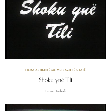
FILMA ARTISTIKË ME METRAZH TË GJATË
Shoku ynë Tili
Fehmi Hoshafi