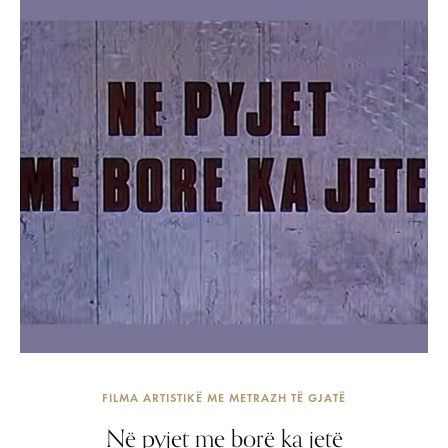
FILMA ARTISTIKË ME METRAZH TË GJATË
Në pyjet me borë ka jetë