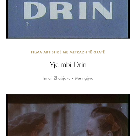
FILMA ARTISTIKË ME METRAZH TË GJATË
Yje mbi Drin
Ismail Zhabjaku
Me ngjyra