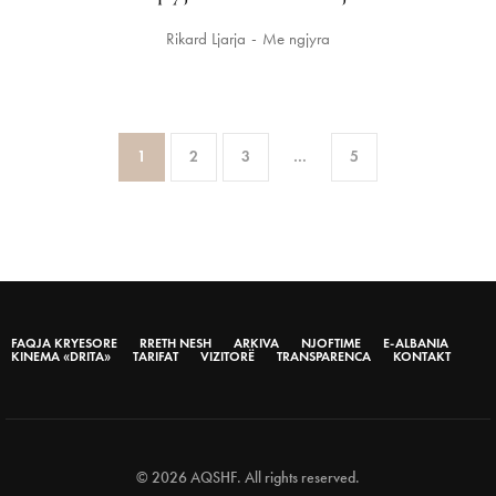
Rikard Ljarja
Me ngjyra
1
2
3
…
5
FAQJA KRYESORE
RRETH NESH
ARKIVA
NJOFTIME
E-ALBANIA
KINEMA «DRITA»
TARIFAT
VIZITORË
TRANSPARENCA
KONTAKT
© 2026 AQSHF. All rights reserved.