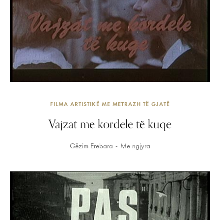
FILMA ARTISTIKË ME METRAZH TË GJATË
Vajzat me kordele të kuqe
Gëzim Erebara
Me ngjyra