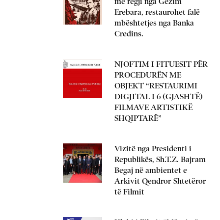
me regji nga Gëzim
Erebara, restaurohet falë
mbështetjes nga Banka
Credins.
NJOFTIM I FITUESIT PËR
PROCEDURËN ME
OBJEKT “RESTAURIMI
DIGJITAL I 6 (GJASHTË)
FILMAVE ARTISTIKË
SHQIPTARË”
Vizitë nga Presidenti i
Republikës, Sh.T.Z. Bajram
Begaj në ambientet e
Arkivit Qendror Shtetëror
të Filmit