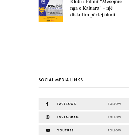
Klubi i Filmit “Mësojmë
nga e Kaluara” – një
diskutim përtej filmit
SOCIAL MEDIA LINKS
FACEBOOK
FOLLOW
INSTAGRAM
FOLLOW
YOUTUBE
FOLLOW