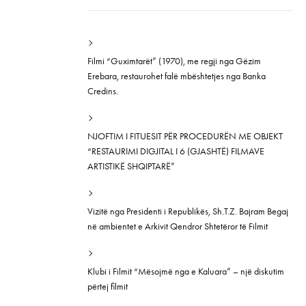
Filmi “Guximtarët” (1970), me regji nga Gëzim
Erebara, restaurohet falë mbështetjes nga Banka
Credins.
NJOFTIM I FITUESIT PËR PROCEDURËN ME OBJEKT
“RESTAURIMI DIGJITAL I 6 (GJASHTË) FILMAVE
ARTISTIKË SHQIPTARË”
Vizitë nga Presidenti i Republikës, Sh.T.Z. Bajram Begaj
në ambientet e Arkivit Qendror Shtetëror të Filmit
Klubi i Filmit “Mësojmë nga e Kaluara” – një diskutim
përtej filmit