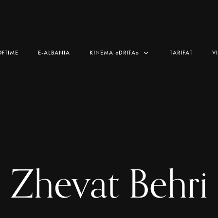
OFTIME
E-ALBANIA
KINEMA «DRITA»
TARIFAT
V
Zhevat Behri