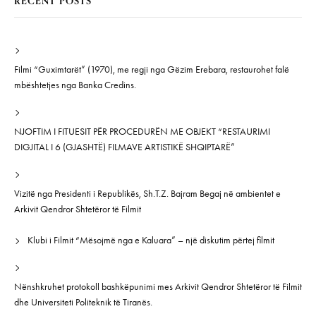
RECENT POSTS
Filmi “Guximtarët” (1970), me regji nga Gëzim Erebara, restaurohet falë
mbështetjes nga Banka Credins.
NJOFTIM I FITUESIT PËR PROCEDURËN ME OBJEKT “RESTAURIMI
DIGJITAL I 6 (GJASHTË) FILMAVE ARTISTIKË SHQIPTARË”
Vizitë nga Presidenti i Republikës, Sh.T.Z. Bajram Begaj në ambientet e
Arkivit Qendror Shtetëror të Filmit
Klubi i Filmit “Mësojmë nga e Kaluara” – një diskutim përtej filmit
Nënshkruhet protokoll bashkëpunimi mes Arkivit Qendror Shtetëror të Filmit
dhe Universiteti Politeknik të Tiranës.