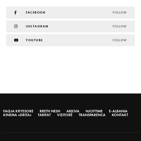
FACEBOOK
FOLLOW
INSTAGRAM
FOLLOW
YOUTUBE
FOLLOW
FAQJA KRYESORE
RRETH NESH
ARKIVA
NJOFTIME
E-ALBANIA
KINEMA «DRITA»
TARIFAT
VIZITORË
TRANSPARENCA
KONTAKT