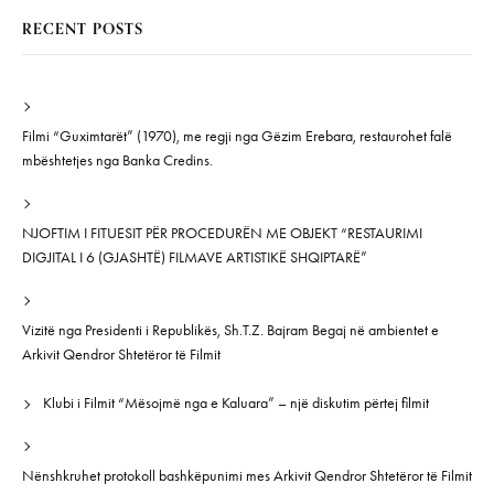
RECENT POSTS
Filmi “Guximtarët” (1970), me regji nga Gëzim Erebara, restaurohet falë
mbështetjes nga Banka Credins.
NJOFTIM I FITUESIT PËR PROCEDURËN ME OBJEKT “RESTAURIMI
DIGJITAL I 6 (GJASHTË) FILMAVE ARTISTIKË SHQIPTARË”
Vizitë nga Presidenti i Republikës, Sh.T.Z. Bajram Begaj në ambientet e
Arkivit Qendror Shtetëror të Filmit
Klubi i Filmit “Mësojmë nga e Kaluara” – një diskutim përtej filmit
Nënshkruhet protokoll bashkëpunimi mes Arkivit Qendror Shtetëror të Filmit