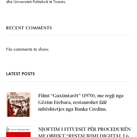
dhe Universiteti Politeknik të Tiranës.
RECENT COMMENTS
No comments to show.
LATEST POSTS
Filmi “Guximtarët” (1970), me regji nga
Gëzim Erebara, restaurohet falë
mbështetjes nga Banka Credins.
NJOFTIM I FITUESIT PËR PROCEDURËN
ME OBJEKT “RESTAURIMI DIGJITAL I 6