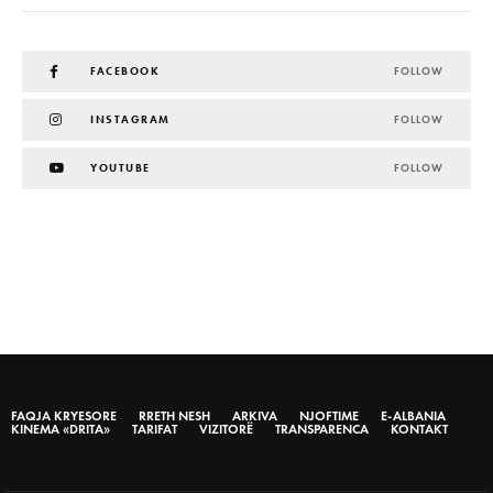
FACEBOOK
FOLLOW
INSTAGRAM
FOLLOW
YOUTUBE
FOLLOW
FAQJA KRYESORE
RRETH NESH
ARKIVA
NJOFTIME
E-ALBANIA
KINEMA «DRITA»
TARIFAT
VIZITORË
TRANSPARENCA
KONTAKT