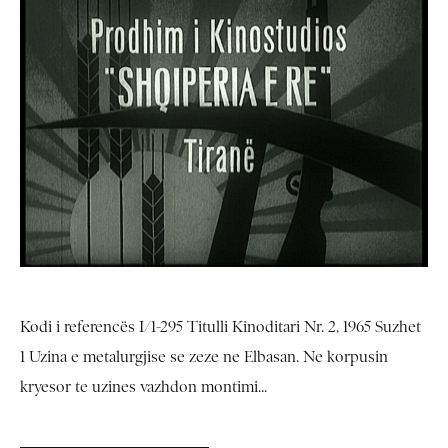
Kodi i referencës I/1-295 Titulli Kinoditari Nr. 2, 1965 Suzhet
1 Uzina e metalurgjise se zeze ne Elbasan. Ne korpusin
kryesor te uzines vazhdon montimi...