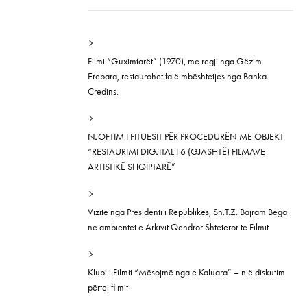
Filmi “Guximtarët” (1970), me regji nga Gëzim
Erebara, restaurohet falë mbështetjes nga Banka
Credins.
NJOFTIM I FITUESIT PËR PROCEDURËN ME OBJEKT
“RESTAURIMI DIGJITAL I 6 (GJASHTË) FILMAVE
ARTISTIKË SHQIPTARË”
Vizitë nga Presidenti i Republikës, Sh.T.Z. Bajram Begaj
në ambientet e Arkivit Qendror Shtetëror të Filmit
Klubi i Filmit “Mësojmë nga e Kaluara” – një diskutim
përtej filmit