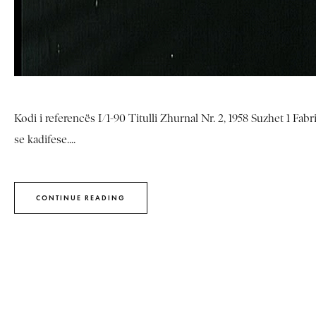
Kodi i referencës I/1-90 Titulli Zhurnal Nr. 2, 1958 Suzhet 1 Fab
se kadifese....
CONTINUE READING