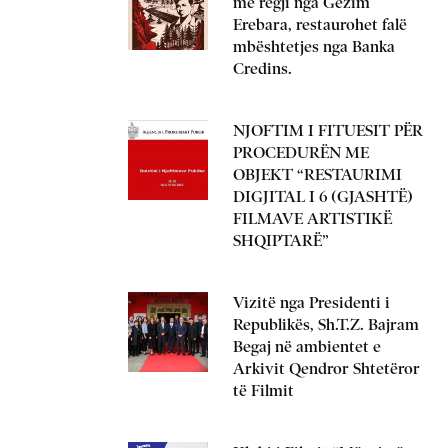
me regji nga Gëzim
Erebara, restaurohet falë
mbështetjes nga Banka
Credins.
NJOFTIM I FITUESIT PËR
PROCEDURËN ME
OBJEKT “RESTAURIMI
DIGJITAL I 6 (GJASHTË)
FILMAVE ARTISTIKË
SHQIPTARË”
Vizitë nga Presidenti i
Republikës, Sh.T.Z. Bajram
Begaj në ambientet e
Arkivit Qendror Shtetëror
të Filmit