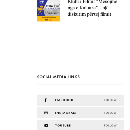
Klubi i Filmit “Mësojmë
nga e Kaluara” – një
diskutim përtej filmit
SOCIAL MEDIA LINKS
FACEBOOK
FOLLOW
INSTAGRAM
FOLLOW
YOUTUBE
FOLLOW