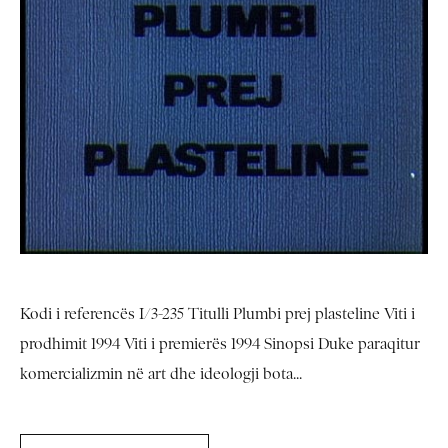
Kodi i referencës I/3-235 Titulli Plumbi prej plasteline Viti i
prodhimit 1994 Viti i premierës 1994 Sinopsi Duke paraqitur
komercializmin në art dhe ideologji bota...