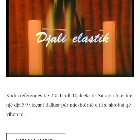
Kodi i referencës I/3-210 Titulli Djali elastik Sinopsi Ai është
një djalë 9 vjeçar i dalluar për mjeshtëritë e tij si akrobat që
vihen re...
CONTINUE READING