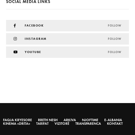
SOCIAL MEDIA LINKS
FACEBOOK
FOLLOW
INSTAGRAM
FOLLOW
YOUTUBE
FOLLOW
FAQJA KRYESORE
RRETH NESH
ARKIVA
NJOFTIME
E-ALBANIA
KINEMA «DRITA»
TARIFAT
VIZITORË
TRANSPARENCA
KONTAKT