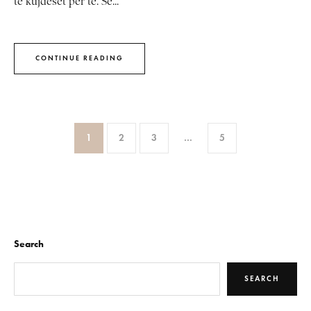
të kujdeset për të. Së...
CONTINUE READING
1
2
3
…
5
Search
SEARCH