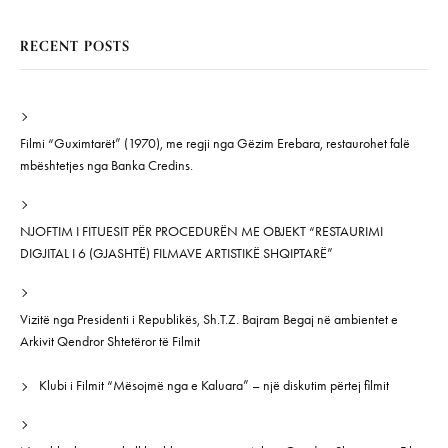
RECENT POSTS
Filmi “Guximtarët” (1970), me regji nga Gëzim Erebara, restaurohet falë
mbështetjes nga Banka Credins.
NJOFTIM I FITUESIT PËR PROCEDURËN ME OBJEKT “RESTAURIMI
DIGJITAL I 6 (GJASHTË) FILMAVE ARTISTIKË SHQIPTARË”
Vizitë nga Presidenti i Republikës, Sh.T.Z. Bajram Begaj në ambientet e
Arkivit Qendror Shtetëror të Filmit
Klubi i Filmit “Mësojmë nga e Kaluara” – një diskutim përtej filmit