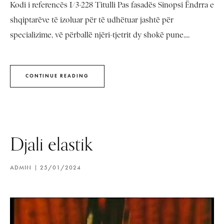
Kodi i referencës I/3-228 Titulli Pas fasadës Sinopsi Ëndrra e
shqiptarëve të izoluar për të udhëtuar jashtë për
specializime, vë përballë njëri-tjetrit dy shokë pune....
CONTINUE READING
Djali elastik
ADMIN
25/01/2024