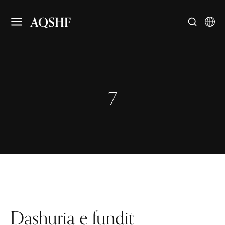
AQSHF
7
Dashuria e fundit