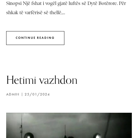
Sinopsi Një fshat i vogël gjatë luftës së Dytë Botërore. Për
shkak të varfërisë së thellë,...
CONTINUE READING
Hetimi vazhdon
ADMIN
25/01/2024