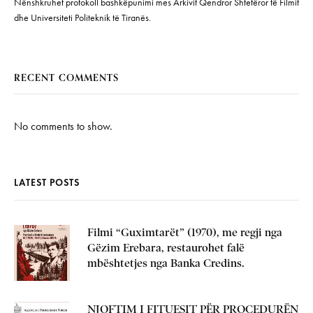
Nënshkruhet protokoll bashkëpunimi mes Arkivit Qendror Shtetëror të Filmit
dhe Universiteti Politeknik të Tiranës.
RECENT COMMENTS
No comments to show.
LATEST POSTS
Filmi “Guximtarët” (1970), me regji nga
Gëzim Erebara, restaurohet falë
mbështetjes nga Banka Credins.
NJOFTIM I FITUESIT PËR PROCEDURËN