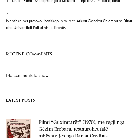
Klubi i Filmit “Mësojmë nga e Kaluara” – një diskutim përtej filmit
Nënshkruhet protokoll bashkëpunimi mes Arkivit Qendror Shtetëror të Filmit
dhe Universiteti Politeknik të Tiranës.
RECENT COMMENTS
No comments to show.
LATEST POSTS
Filmi “Guximtarët” (1970), me regji nga
Gëzim Erebara, restaurohet falë
mbështetjes nga Banka Credins.