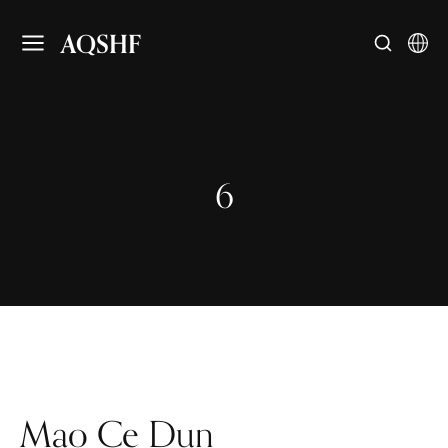
AQSHF
6
Mao Ce Dun