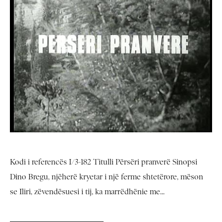
Kodi i referencës I/3-182 Titulli Përsëri pranverë Sinopsi
Dino Bregu, njëherë kryetar i një ferme shtetërore, mëson
se Iliri, zëvendësuesi i tij, ka marrëdhënie me...