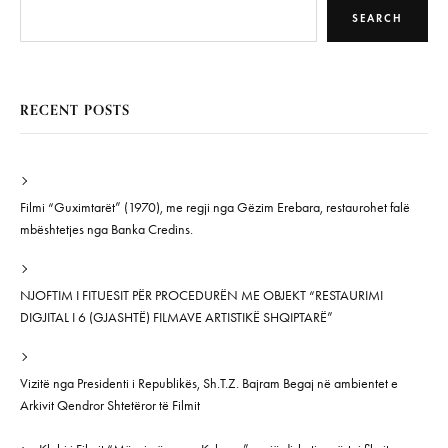
SEARCH
RECENT POSTS
Filmi “Guximtarët” (1970), me regji nga Gëzim Erebara, restaurohet falë
mbështetjes nga Banka Credins.
NJOFTIM I FITUESIT PËR PROCEDURËN ME OBJEKT “RESTAURIMI
DIGJITAL I 6 (GJASHTË) FILMAVE ARTISTIKË SHQIPTARË”
Vizitë nga Presidenti i Republikës, Sh.T.Z. Bajram Begaj në ambientet e
Arkivit Qendror Shtetëror të Filmit