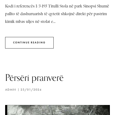
Kodi i referencës I/3-193 Titulli Stola në park Sinopsi Shumë
pallto të dashuruarish të qytetit shkojnë direkt për pastrim
kimik mbas uljes në stolat e...
CONTINUE READING
Përsëri pranverë
ADMIN
25/01/2024