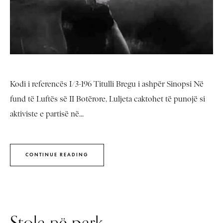
Kodi i referencës I/3-196 Titulli Bregu i ashpër Sinopsi Në
fund të Luftës së II Botërore, Luljeta caktohet të punojë si
aktiviste e partisë në...
CONTINUE READING
Stola në park