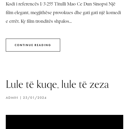
Kodi i referencës I/3-255 Titulli Mao Ce Dun Sinopsi Një
film elegant, megjithëse provokues dhe gati gati një komedi
e errët. Ky film tronditës shpalos...
CONTINUE READING
Lule të kuqe, lule të zeza
ADMIN
25/01/2024