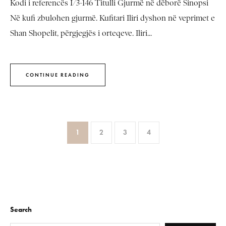
Kodi i referencës I/3-146 Titulli Gjurmë në dëborë Sinopsi
Në kufi zbulohen gjurmë. Kufitari Iliri dyshon në veprimet e
Shan Shopelit, përgjegjës i orteqeve. Iliri...
CONTINUE READING
1
2
3
4
Search