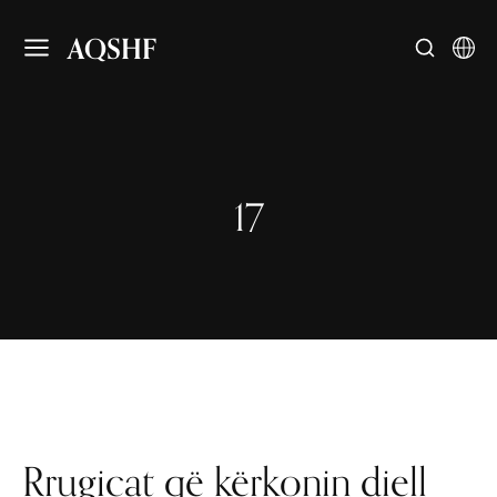
AQSHF
17
Rrugicat që kërkonin diell