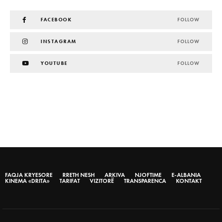
FACEBOOK
FOLLOW
INSTAGRAM
FOLLOW
YOUTUBE
FOLLOW
FAQJA KRYESORE
RRETH NESH
ARKIVA
NJOFTIME
E-ALBANIA
KINEMA «DRITA»
TARIFAT
VIZITORË
TRANSPARENCA
KONTAKT