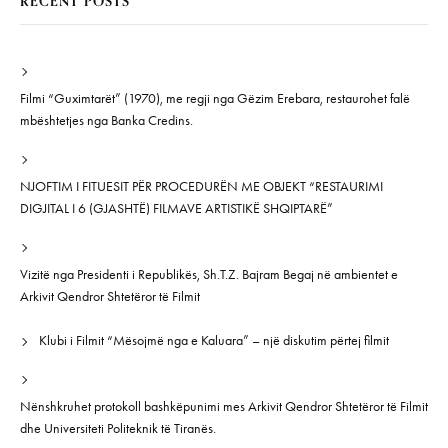
RECENT POSTS
Filmi “Guximtarët” (1970), me regji nga Gëzim Erebara, restaurohet falë
mbështetjes nga Banka Credins.
NJOFTIM I FITUESIT PËR PROCEDURËN ME OBJEKT “RESTAURIMI
DIGJITAL I 6 (GJASHTË) FILMAVE ARTISTIKË SHQIPTARË”
Vizitë nga Presidenti i Republikës, Sh.T.Z. Bajram Begaj në ambientet e
Arkivit Qendror Shtetëror të Filmit
Klubi i Filmit “Mësojmë nga e Kaluara” – një diskutim përtej filmit
Nënshkruhet protokoll bashkëpunimi mes Arkivit Qendror Shtetëror të Filmit
dhe Universiteti Politeknik të Tiranës.