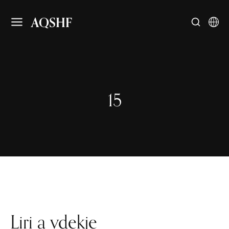
AQSHF
15
Liri a vdekje