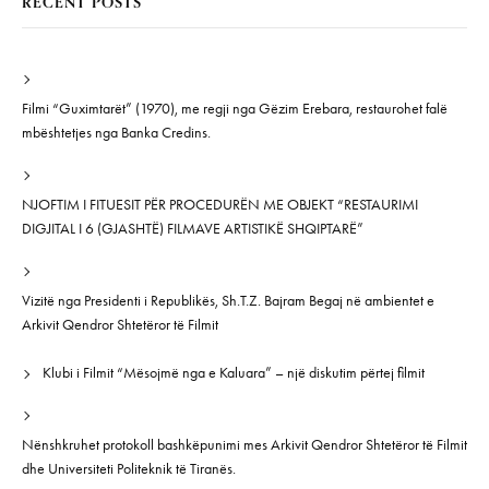
RECENT POSTS
Filmi “Guximtarët” (1970), me regji nga Gëzim Erebara, restaurohet falë
mbështetjes nga Banka Credins.
NJOFTIM I FITUESIT PËR PROCEDURËN ME OBJEKT “RESTAURIMI
DIGJITAL I 6 (GJASHTË) FILMAVE ARTISTIKË SHQIPTARË”
Vizitë nga Presidenti i Republikës, Sh.T.Z. Bajram Begaj në ambientet e
Arkivit Qendror Shtetëror të Filmit
Klubi i Filmit “Mësojmë nga e Kaluara” – një diskutim përtej filmit
Nënshkruhet protokoll bashkëpunimi mes Arkivit Qendror Shtetëror të Filmit
dhe Universiteti Politeknik të Tiranës.