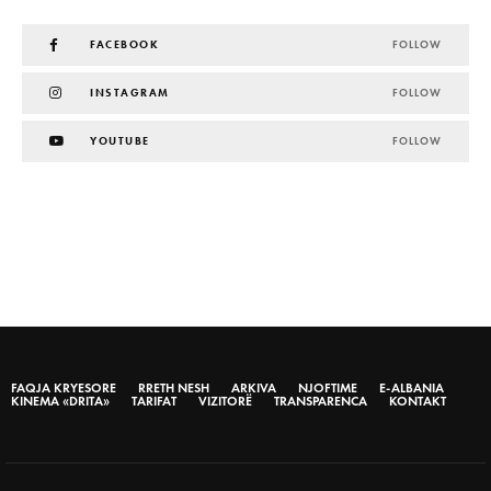
FACEBOOK
FOLLOW
INSTAGRAM
FOLLOW
YOUTUBE
FOLLOW
FAQJA KRYESORE
RRETH NESH
ARKIVA
NJOFTIME
E-ALBANIA
KINEMA «DRITA»
TARIFAT
VIZITORË
TRANSPARENCA
KONTAKT