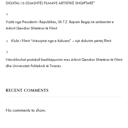
DIGJITAL I 6 (GJASHTË) FILMAVE ARTISTIKË SHQIPTARË”
Vizitë nga Presidenti i Republikës, Sh.T.Z. Bajram Begaj në ambientet e
Arkivit Qendror Shtetëror të Filmit
Klubi i Filmit “Mësojmë nga e Kaluara” – një diskutim përtej filmit
Nënshkruhet protokoll bashkëpunimi mes Arkivit Qendror Shtetëror të Filmit
dhe Universiteti Politeknik të Tiranës.
RECENT COMMENTS
No comments to show.