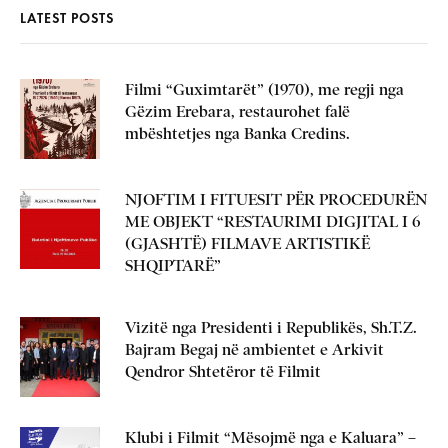
LATEST POSTS
Filmi “Guximtarët” (1970), me regji nga
Gëzim Erebara, restaurohet falë
mbështetjes nga Banka Credins.
NJOFTIM I FITUESIT PËR PROCEDURËN
ME OBJEKT “RESTAURIMI DIGJITAL I 6
(GJASHTË) FILMAVE ARTISTIKË
SHQIPTARË”
Vizitë nga Presidenti i Republikës, Sh.T.Z.
Bajram Begaj në ambientet e Arkivit
Qendror Shtetëror të Filmit
Klubi i Filmit “Mësojmë nga e Kaluara” –