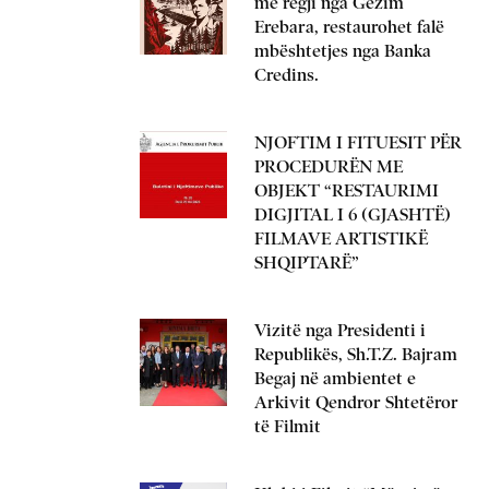
me regji nga Gëzim
Erebara, restaurohet falë
mbështetjes nga Banka
Credins.
NJOFTIM I FITUESIT PËR
PROCEDURËN ME
OBJEKT “RESTAURIMI
DIGJITAL I 6 (GJASHTË)
FILMAVE ARTISTIKË
SHQIPTARË”
Vizitë nga Presidenti i
Republikës, Sh.T.Z. Bajram
Begaj në ambientet e
Arkivit Qendror Shtetëror
të Filmit