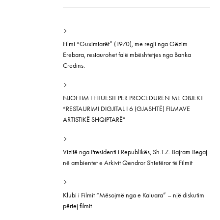
Filmi “Guximtarët” (1970), me regji nga Gëzim
Erebara, restaurohet falë mbështetjes nga Banka
Credins.
NJOFTIM I FITUESIT PËR PROCEDURËN ME OBJEKT
“RESTAURIMI DIGJITAL I 6 (GJASHTË) FILMAVE
ARTISTIKË SHQIPTARË”
Vizitë nga Presidenti i Republikës, Sh.T.Z. Bajram Begaj
në ambientet e Arkivit Qendror Shtetëror të Filmit
Klubi i Filmit “Mësojmë nga e Kaluara” – një diskutim
përtej filmit