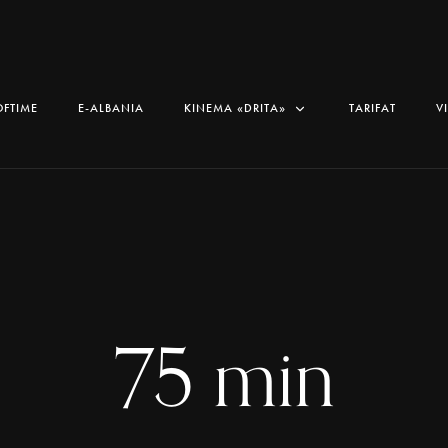
OFTIME
E-ALBANIA
KINEMA «DRITA»
TARIFAT
V
75 min