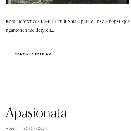
Kodi i referencës I/3-141 Titulli Nata e parë e lirisë Sinopsi Vj
ngarkohen me detyrën...
CONTINUE READING
Apasionata
ADMIN
25/01/2024