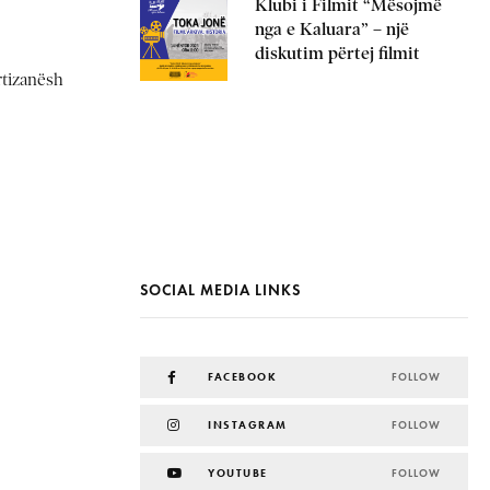
Klubi i Filmit “Mësojmë
nga e Kaluara” – një
diskutim përtej filmit
rtizanësh
SOCIAL MEDIA LINKS
FACEBOOK
FOLLOW
INSTAGRAM
FOLLOW
YOUTUBE
FOLLOW