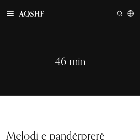
AQSHF
46 min
Melodi e pandërprerë