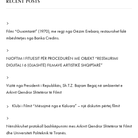
RECENT POSTS
Filmi “Guximtarët” (1970), me regji nga Gëzim Erebara, restaurohet falë
mbështetjes nga Banka Credins.
NJOFTIM I FITUESIT PËR PROCEDURËN ME OBJEKT “RESTAURIMI
DIGJITAL I 6 (GJASHTË) FILMAVE ARTISTIKË SHQIPTARË”
Vizitë nga Presidenti i Republikës, Sh.T.Z. Bajram Begaj në ambientet e
Arkivit Qendror Shtetëror të Filmit
Klubi i Filmit “Mësojmë nga e Kaluara” – një diskutim përtej filmit
Nënshkruhet protokoll bashkëpunimi mes Arkivit Qendror Shtetëror të Filmit
dhe Universiteti Politeknik të Tiranës.