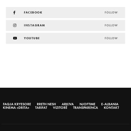
FACEBOOK
FOLLOW
INSTAGRAM
FOLLOW
YOUTUBE
FOLLOW
FAQJA KRYESORE
RRETH NESH
ARKIVA
NJOFTIME
E-ALBANIA
KINEMA «DRITA»
TARIFAT
VIZITORË
TRANSPARENCA
KONTAKT