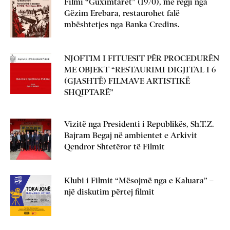
Filmi “Guximtarët” (1970), me regji nga
Gëzim Erebara, restaurohet falë
mbështetjes nga Banka Credins.
NJOFTIM I FITUESIT PËR PROCEDURËN
ME OBJEKT “RESTAURIMI DIGJITAL I 6
(GJASHTË) FILMAVE ARTISTIKË
SHQIPTARË”
Vizitë nga Presidenti i Republikës, Sh.T.Z.
Bajram Begaj në ambientet e Arkivit
Qendror Shtetëror të Filmit
Klubi i Filmit “Mësojmë nga e Kaluara” –
një diskutim përtej filmit