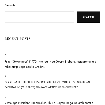
Search
SEARCH
RECENT POSTS
Filmi “Guximtarët” (1970), me regji nga Gëzim Erebara, restaurohet falë
mbështetjes nga Banka Credins.
NJOFTIM I FITUESIT PËR PROCEDURËN ME OBJEKT “RESTAURIMI
DIGJITAL I 6 (GJASHTË) FILMAVE ARTISTIKË SHQIPTARË”
Vizitë nga Presidenti i Republikës, Sh.T.Z. Bajram Begaj në ambientet e