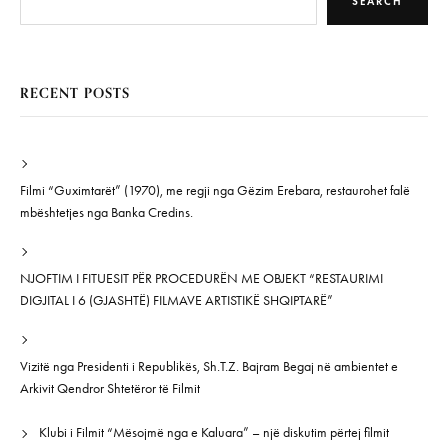
SEARCH
RECENT POSTS
Filmi “Guximtarët” (1970), me regji nga Gëzim Erebara, restaurohet falë
mbështetjes nga Banka Credins.
NJOFTIM I FITUESIT PËR PROCEDURËN ME OBJEKT “RESTAURIMI
DIGJITAL I 6 (GJASHTË) FILMAVE ARTISTIKË SHQIPTARË”
Vizitë nga Presidenti i Republikës, Sh.T.Z. Bajram Begaj në ambientet e
Arkivit Qendror Shtetëror të Filmit
Klubi i Filmit “Mësojmë nga e Kaluara” – një diskutim përtej filmit